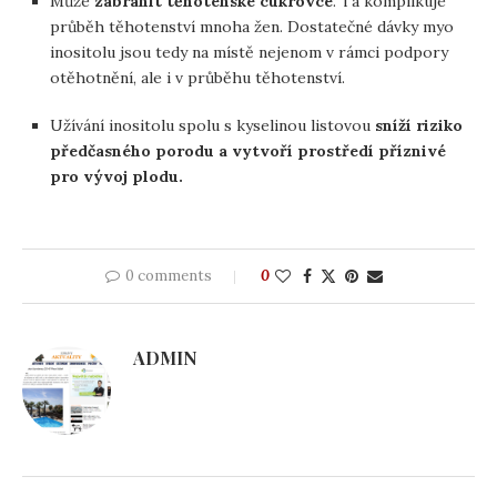
Může
zabránit těhotenské cukrovce
. Ta komplikuje
průběh těhotenství mnoha žen. Dostatečné dávky myo
inositolu jsou tedy na místě nejenom v rámci podpory
otěhotnění, ale i v průběhu těhotenství.
Užívání inositolu spolu s kyselinou listovou
sníží riziko
předčasného porodu a vytvoří prostředí příznivé
pro vývoj plodu.
0 comments
0
ADMIN