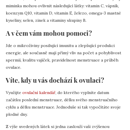
miminka mohou ovlivnit následující látky: vitamin C, vápník,
koenzym Q10, vitamin D, vitamin E, železo, omega-3 mastné
kyseliny, selen, zinek a vitaminy skupiny B.
A v čem vám mohou pomoci?
Jde o mikroživiny posilující imunitu a zlepšující produkci
energie, ale současně mají přímý vliv na počet a pohyblivost
spermií, kvalitu vajíček, pravidelnost menstruace a průběh
ovulace.
Víte, kdy u vás dochází k ovulaci?
Využijte
ovulační kalendář
, do kterého vyplníte datum
začátku poslední menstruace, délku svého menstruačního
cyklu a délku menstruace. Jednoduše si tak vypočítáte svoje
plodné dny.
Z výše uvedených látek si jedna zaslouží vaši zvýšenou