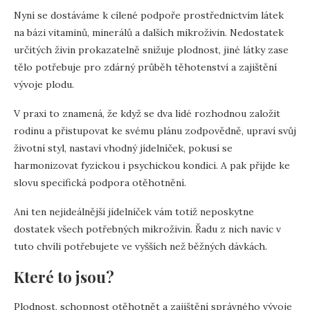
Nyní se dostáváme k cílené podpoře prostřednictvím látek
na bázi vitaminů, minerálů a dalších mikroživin. Nedostatek
určitých živin prokazatelně snižuje plodnost, jiné látky zase
tělo potřebuje pro zdárný průběh těhotenství a zajištění
vývoje plodu.
V praxi to znamená, že když se dva lidé rozhodnou založit
rodinu a přistupovat ke svému plánu zodpovědně, upraví svůj
životní styl, nastaví vhodný jídelníček, pokusí se
harmonizovat fyzickou i psychickou kondici. A pak přijde ke
slovu specifická podpora otěhotnění.
Ani ten nejideálnější jídelníček vám totiž neposkytne
dostatek všech potřebných mikroživin. Řadu z nich navíc v
tuto chvíli potřebujete ve vyšších než běžných dávkách.
Které to jsou?
Plodnost, schopnost otěhotnět a zajištění správného vývoje