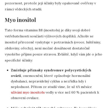
pozornost, protože její účinky byly opakovaně ověřeny v
rámci vědeckých studií.
Myo inositol
Tato forma vitaminu B8 (inositolu) je díky svojí dobré
vstřebatelnosti součástí výživových doplňků. Ačkoliv se
inositol přirozeně vyskytuje v potravinách (ovoce, luštěniny,
obiloviny, ořechy), není možné dosáhnout dostatečně
vysokého příjmu pouze stravou. Zvláště, když vám jde o jeho
specifické účinky:
Zmírňuje příznaky syndromuv polycystických
ovárií
, onemocnění, které způsobuje hormonální
dysbalanci, nepravidelný cyklus a nezřídka kdy i
neplodnost. Přitom ze studií víme, že už tři měsíce
užívání myo inositolu
vedly u více než 60 % pacientek k
obnovení ovulace.