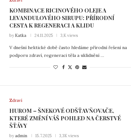
Zdraví
KOMBINACE RICINOVÉHO OLEJE A
LEVANDULOVÉHO SIRUPU: PŘÍRODNÍ
CESTA K REGENERACI A KLIDU
by
Katka
24.11.2025
3,K views
V dnešní hektické době často hledáme přírodní řešení na
podporu zdraví, regeneraci těla a uklidnění …
Zdraví
HUROM – ŠNEKOVÉ ODŠŤAVŇOVAČE,
KTERÉ ZMĚNÍ VÁŠ POHLED NA ČERSTVÉ
ŠŤÁVY
by
admin
15.7.2025
3,3K views