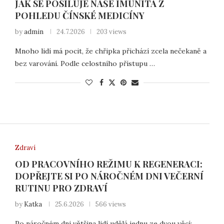
JAK SE POSILUJE NAŠE IMUNITA Z
POHLEDU ČÍNSKÉ MEDICÍNY
by
admin
24.7.2026
203 views
Mnoho lidí má pocit, že chřipka přichází zcela nečekaně a
bez varování. Podle celostního přístupu …
Zdraví
OD PRACOVNÍHO REŽIMU K REGENERACI:
DOPŘEJTE SI PO NÁROČNÉM DNI VEČERNÍ
RUTINU PRO ZDRAVÍ
by
Katka
25.6.2026
566 views
Po náročném dni většina lidí udělá jednu ze dvou věcí: