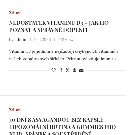
Zdraví
NEDOSTATEK VITAMÍNU D3 – JAK HO
POZNAT A SPRÁVNĚ DOPLNIT
by
admin
13.4.2026
772 views
Vitamín D3 je jedním z nejčastěji chybějících vitaminů v
našich zeměpisných šířkách. Přitom ovlivňuje imunitu, …
Zdraví
30 DNÍ S AŠVAGANDOU BEZ KAPSLÍ:
LIPOZOMÁLNÍ RUTINA A GUMMIES PRO
KLID, SPÁNEK A SOUSTŘEDĚNÍ