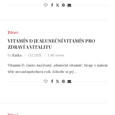
Zdraví
VITAMÍN D JE SLUNEČNÍ VITAMÍN PRO
ZDRAVÍ A VITALITU
by
Katka
1.12.2025
3,4K views
Vitamín D, často nazývaný „sluneční vitamín“, hraje v našem
těle nezastupitelnou roli. Ačkoliv si jej …