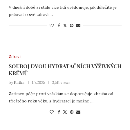
V dnešní době si stále více lidí uvědomuje, jak důležité je
pečovat o své zdraví …
Zdraví
SOUBOJ DVOU HYDRATAČNÍCH VÝŽIVNÝCH
KRÉMŮ
by
Katka
1.7.2025
3,5K views
Zatímco péče proti vráskám se doporučuje zhruba od
třicátého roku věku, s hydratací je možné …