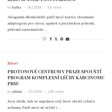
by
Katka
14.2.2026
3,K views
Ašvaganda dlouhodobě patří mezi nejvíce zkoumané
adaptogeny pro stres, spánek a psychickou pohodu,
přičemž systematické …
Zdraví
PROTONOVÉ CENTRUM V PRAZE SPOUŠTÍ
PROGRAM KOMPLEXNÍ LÉČBY KARCINOMU
PRSU
by
admin
23.1.2026
2,5K views
Jsou chvíle, kdy se najednou celý život obrátí vzhůru
nohama. Patří mezi ně určitě i …