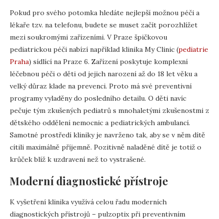
Pokud pro svého potomka hledáte nejlepší možnou péči a
lékaře tzv. na telefonu, budete se muset začít porozhlížet
mezi soukromými zařízeními. V Praze špičkovou
pediatrickou péči nabízí například klinika My Clinic (
pediatrie
Praha
) sídlící na Praze 6. Zařízení poskytuje komplexní
léčebnou péči o děti od jejich narození až do 18 let věku a
velký důraz klade na prevenci. Proto má své preventivní
programy vyladěny do posledního detailu. O děti navíc
pečuje tým zkušených pediatrů s mnohaletými zkušenostmi z
dětského oddělení nemocnic a pediatrických ambulancí.
Samotné prostředí kliniky je navrženo tak, aby se v něm dítě
cítili maximálně příjemně. Pozitivně naladěné dítě je totiž o
krůček blíž k uzdravení než to vystrašené.
Moderní diagnostické přístroje
K vyšetření klinika využívá celou řadu moderních
diagnostických přístrojů – pulzoptix při preventivním