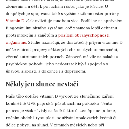
zlomenin a u dětí k poruchám růstu, jako je křivice. U
dospělých je spojována také s vyšším rizikem osteoporózy.
Vitamín D
však ovlivňuje mnohem více. Podílí se na správném
fungování imunitního systému, což znamená lepší ochranu
proti infekcím a zánětům a
posílení obranyschopnosti
organismu.
Studie naznačují, že dostatečný příjem vitamínu D
může zmírnit projevy některých chronických onemocnění,
včetně autoimunitních poruch. Zároveň má vliv na náladu a
psychickou pohodu, jeho nedostatek bývá spojován s
únavou, slabostí, a dokonce i s depresemi.
Někdy jen slunce nestačí
Naše tělo dokáže vitamín D vyrobit ze slunečního záření,
konkrétně UVB paprsků, působících na pokožku. Tento
proces je však závislý na řadě faktorů, zeměpisné poloze,
ročním období, typu pleti, používání opalovacích krémů či
délce pobytu na slunci. V zimních měsících nebo při