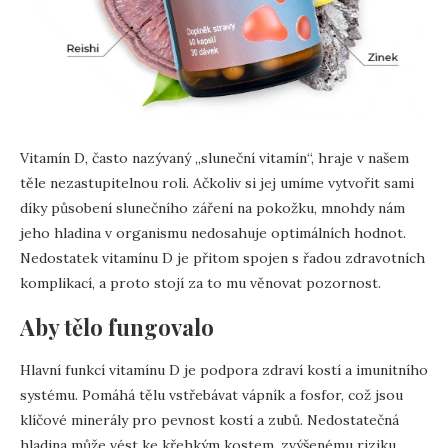
Vitamín D, často nazývaný „sluneční vitamín“, hraje v našem
těle nezastupitelnou roli. Ačkoliv si jej umíme vytvořit sami
díky působení slunečního záření na pokožku, mnohdy nám
jeho hladina v organismu nedosahuje optimálních hodnot.
Nedostatek vitamínu D je přitom spojen s řadou zdravotních
komplikací, a proto stojí za to mu věnovat pozornost.
Aby tělo fungovalo
Hlavní funkcí vitamínu D je podpora zdraví kostí a imunitního
systému. Pomáhá tělu vstřebávat vápník a fosfor, což jsou
klíčové minerály pro pevnost kostí a zubů. Nedostatečná
hladina může vést ke křehkým kostem, zvýšenému riziku