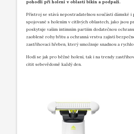
pohodlí při holení v oblasti bikin a podpaží.
Přístroj se stává nepostradatelnou součástí dámské i 
spojované s holením v citlivých oblastech, jako jsou p
poskytuje vašim intimním partiím dodatečnou ochranu
zaoblené rohy břitu a ochranná vrstva zajistí bezpečn
zastřihovací hřeben, který umožnuje snadnou a rychlou
Hodí se jak pro běžné holení, tak i na trendy zastřihová
cítit sebevědomě každý den.