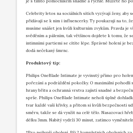
je s tímto pomocníkem snadné a rychlé. Můžete ho pou
Celebrity letos na sociálních sítích vyzývají ženy, aby
přidávají se k nim i influencerky. Ty poukazují na to, 
musíme snášet jen kvůli kulturním zvykům. Pravda je 
svěděním a pálením, tak většinou dojdete k tomu, že s
intimními partiemi se cítíte lépe. Správné holení je b
dodá nečekaný šmrnc.
Produktový tip:
Philips OneBlade Intimate je vyvinutý přímo pro holení
pořezání a podráždění pokožky. O maximální pohodlí s
hrany břitu a ochranná vrstva zajistí snadné a bezpeč
sprše. Philips OneBlade Intimate neholí úplně dohladk
tvar každé vaší křivky, a přitom si kvůli bezpečnosti
směru, takže se dá využít na celé tělo. Nasazovací hřeb
délku 3mm. Nabitý vydrží 30 minut, zatímco vyměniteln
*Pro nejlepší oholení. Při 2 kompletních oholeních za 