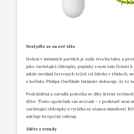
Nestyďte se za své tělo
Holení v intimních partiích je stále trochu tabu, a pr
jako zarůstající chloupky, pupínky a sem tam říznutí k 
nikdo nevšiml červených teček od žiletky v tříslech, n
s kořínky. Philips OneBlade Intimate dokazuje, že to t
Podrážděná a zarudlá pokožka se díky šetrné technolog
dříve. Tento společník vás nezradí – v podstatě není 
zarůstající chloupky a vyrážka se stanou minulostí. Bř
udržuje bezpečný odstup.
Jděte s trendy