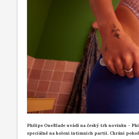
Philips OneBlade uvádí na český trh novinku – P
speciálně na holení intimních partií. Chrání pok