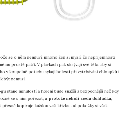
otože se o něm nemluví, mnoho žen si myslí, že nepříjemnosti
němu prostě patří. V plavkách pak skrývají své tělo, aby si
ebo v koupelně potichu sykají bolestí při vytrhávání chloupků i
ak být nemusí.
ii stane minulostí a holení bude snažší a bezpečnější než kdy
možné se s ním pořezat,
a protože neholí zcela dohladka
,
it přesně kopíruje každou vaši křivku, od pokožky si však