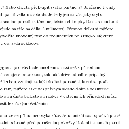
ihy? Nebo chcete překvapit svého partnera? Současné trendy
 partií velkou svobodu. Je tedy jen na vás, jaký styl si
i snadno poradí i s těmi nejdelšími chloupky. Dá se s ním holit
všude na těle na délku 3 milimetrů. Přesnou délku si můžete
tvoříte libovolný tvar od trojúhelníku po srdíčko. Některé
eze opravdu nekladou.
 hygiena pro vás bude mnohem snazší než s přírodním
ě věnujete pozornost, tak také dříve odhalíte případný
iletkou, vznikají na kůži drobná poranění, která se podle
do rány můžete také nesprávným skladováním a dezinfekcí
livou a často bolestivou reakci. V extrémních případech může
řešit lékařským ošetřením.
tomu, že se přímo nedotýká kůže. Jeho unikátnost spočívá právě
mální ochraně před porušením pokožky. Holení intimních partií