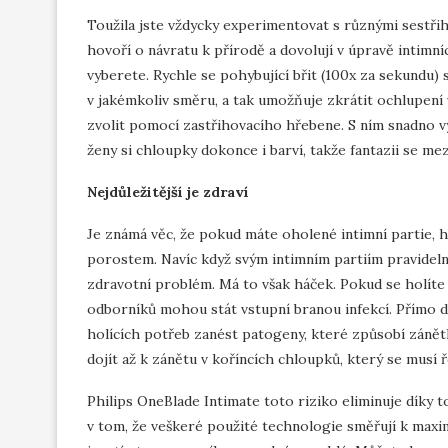
Toužila jste vždycky experimentovat s různými sestř
hovoří o návratu k přírodě a dovolují v úpravě intimních
vyberete. Rychle se pohybující břit (100x za sekundu) s
v jakémkoliv směru, a tak umožňuje zkrátit ochlupení 
zvolit pomocí zastřihovacího hřebene. S ním snadno vy
ženy si chloupky dokonce i barví, takže fantazii se m
Nejdůležitější je zdraví
Je známá věc, že pokud máte oholené intimní partie,
porostem. Navíc když svým intimním partiím pravideln
zdravotní problém. Má to však háček. Pokud se holíte ž
odborníků mohou stát vstupní branou infekcí. Přímo 
holících potřeb zanést patogeny, které způsobí zánět
dojít až k zánětu v koříncích chloupků, který se musí 
Philips OneBlade Intimate toto riziko eliminuje díky 
v tom, že veškeré použité technologie směřují k maxi