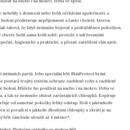
žívat na sucho i na mokro, třeba ve sprše.
 se neholily z donucení nebo kvůli očekávání společnosti, a
že holení představuje nepříjemnost a často i bolest, kterou
však taková, že když nemusíte bojovat s podrážděnou pokožkou,
e chcete holit sama kvůli sobě, protože s udržovanými
ezpečné, hygienické a praktické, a přesné zastřižení vám navíc
 intimních partií. Jeho speciální břit SkinProtect brání
e postará trojitý systém ochrany: zaoblené rohy a zaoblené
né holení. Můžete ho používat na sucho i na mokro, třeba ve
a, a tak se nemusíte obávat zarůstajících chloupků. Kopíruje
 udržuje od samotné pokožky lehký odstup. Holí v jakémkoliv
en si poradí si s jakkoliv dlouhými chloupky a zkrátí je na
ý břit vám bude sloužit až 4 měsíce*.
týden. Skutečné výsledky se mohou lišit.