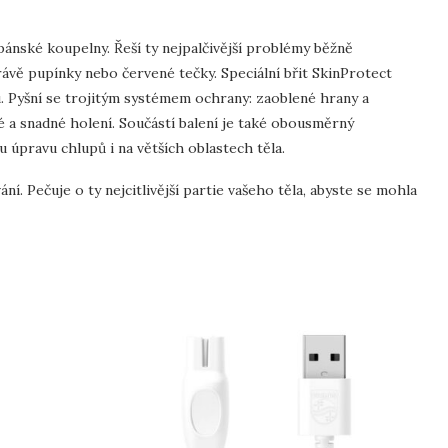
pánské koupelny. Řeší ty nejpalčivější problémy běžně
rávě pupínky nebo červené tečky. Speciální břit SkinProtect
. Pyšní se trojitým systémem ochrany: zaoblené hrany a
é a snadné holení. Součástí balení je také obousměrný
 úpravu chlupů i na větších oblastech těla.
ní. Pečuje o ty nejcitlivější partie vašeho těla, abyste se mohla