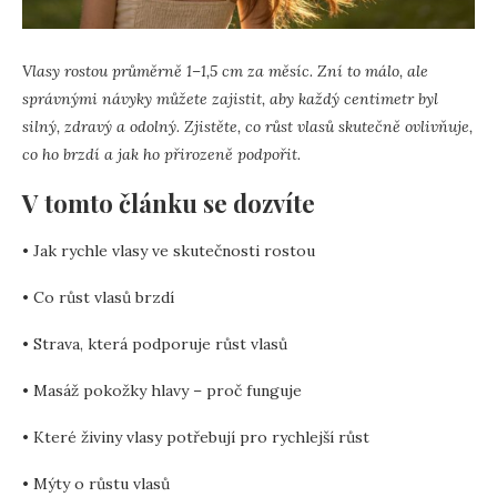
Vlasy rostou průměrně 1–1,5 cm za měsíc. Zní to málo, ale
správnými návyky můžete zajistit, aby každý centimetr byl
silný, zdravý a odolný. Zjistěte, co růst vlasů skutečně ovlivňuje,
co ho brzdí a jak ho přirozeně podpořit.
V tomto článku se dozvíte
• Jak rychle vlasy ve skutečnosti rostou
• Co růst vlasů brzdí
• Strava, která podporuje růst vlasů
• Masáž pokožky hlavy – proč funguje
• Které živiny vlasy potřebují pro rychlejší růst
• Mýty o růstu vlasů