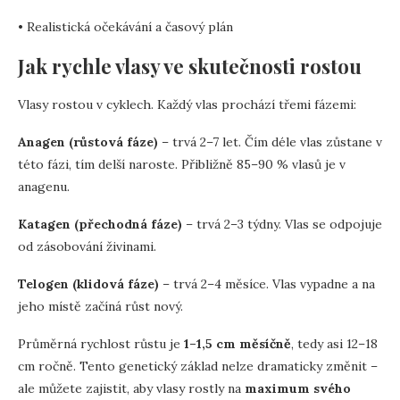
• Realistická očekávání a časový plán
Jak rychle vlasy ve skutečnosti rostou
Vlasy rostou v cyklech. Každý vlas prochází třemi fázemi:
Anagen (růstová fáze)
– trvá 2–7 let. Čím déle vlas zůstane v
této fázi, tím delší naroste. Přibližně 85–90 % vlasů je v
anagenu.
Katagen (přechodná fáze)
– trvá 2–3 týdny. Vlas se odpojuje
od zásobování živinami.
Telogen (klidová fáze)
– trvá 2–4 měsíce. Vlas vypadne a na
jeho místě začíná růst nový.
Průměrná rychlost růstu je
1–1,5 cm měsíčně
, tedy asi 12–18
cm ročně. Tento genetický základ nelze dramaticky změnit –
ale můžete zajistit, aby vlasy rostly na
maximum svého