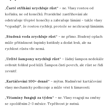
„
Časté stříhání urychluje růst“
– ne. Vlasy rostou od
kořínku, ne od konečků. Pravidelné zastřihování ale
odstraňuje třepivé konečky a zabraňuje lámání – takže vlasy
*vypadají*, že rostou rychleji, protože se nezkracují lámáním.
„
Studená voda zrychluje růst“
– ne přímo. Studený oplach
může přitisknout šupinky kutikuly a dodat lesk, ale na
rychlost růstu vliv nemá.
„
Určité šampony urychlují růst“
– žádný šampon nedokáže
ovlivnit folikul pod kůží. Šampon čistí povrch, ale růst se řídí
zevnitř.
„
Kartáčování 100× denně“
– mýtus. Nadměrné kartáčování
vlasy mechanicky poškozuje a může vést k lámavosti.
„
Vitaminy fungují za týden“
– ne. Vlasy reagují na změny
se zpožděním 2–3 měsíce. Trpělivost je nutná.