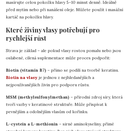
masírujte celou pokožku hlavy 5–10 minut denně. Ideálně
před mytím nebo při nanášení oleje. Můžete použít i masážní
kartáč na pokožku hlavy.
Které živiny vlasy potřebují pro
rychlejší růst
Strava je základ – ale pokud vlasy rostou pomalu nebo jsou
oslabené, cílená suplementace může proces podpořit:
Biotin (vitamín B7)
– přímo se podílí na tvorbě keratinu.
Biotin na vlasy
je jednou z nejhledanějších a
nejpoužívanějších živin pro podporu růstu.
MSM (methylsulfonylmethan)
– přírodní zdroj síry, která
tvoří vazby v keratinové struktuře. Může přispívat k
pevnějším a odolnějším vlasům od kořínku.
L-cystein a L-methionin
– sirné aminokyseliny, přímé