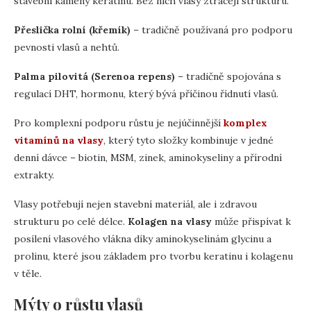
stavební kameny keratinu. Bez nich vlasy ztrácejí strukturu.
Přeslička rolní (křemík)
– tradičně používaná pro podporu
pevnosti vlasů a nehtů.
Palma pilovitá (Serenoa repens)
– tradičně spojována s
regulací DHT, hormonu, který bývá příčinou řídnutí vlasů.
Pro komplexní podporu růstu je nejúčinnější
komplex
vitamínů na vlasy
, který tyto složky kombinuje v jedné
denní dávce – biotin, MSM, zinek, aminokyseliny a přírodní
extrakty.
Vlasy potřebují nejen stavební materiál, ale i zdravou
strukturu po celé délce.
Kolagen na vlasy
může přispívat k
posílení vlasového vlákna díky aminokyselinám glycinu a
prolinu, které jsou základem pro tvorbu keratinu i kolagenu
v těle.
Mýty o růstu vlasů