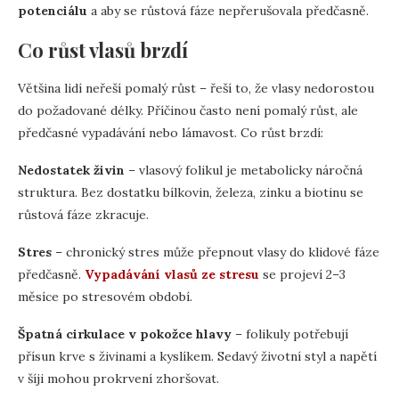
potenciálu
a aby se růstová fáze nepřerušovala předčasně.
Co růst vlasů brzdí
Většina lidí neřeší pomalý růst – řeší to, že vlasy nedorostou
do požadované délky. Příčinou často není pomalý růst, ale
předčasné vypadávání nebo lámavost. Co růst brzdí:
Nedostatek živin
– vlasový folikul je metabolicky náročná
struktura. Bez dostatku bílkovin, železa, zinku a biotinu se
růstová fáze zkracuje.
Stres
– chronický stres může přepnout vlasy do klidové fáze
předčasně.
Vypadávání vlasů ze stresu
se projeví 2–3
měsíce po stresovém období.
Špatná cirkulace v pokožce hlavy
– folikuly potřebují
přísun krve s živinami a kyslíkem. Sedavý životní styl a napětí
v šíji mohou prokrvení zhoršovat.