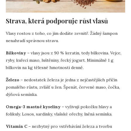
Strava, která podporuje růst vlasů
Vlasy rostou z toho, co jim dodáte zevnitř. Žádný šampon
nenahradí správnou stravu.
Bílkoviny
– vlasy jsou z 90 % keratin, tedy bílkovina. Vejce,
ryby, kuřecí maso, luštěniny, řecký jogurt. Minimálně 1 g
bílkovin na kg tělesné hmotnosti denně.
Železo
– nedostatek železa je jedna z nejčastějších příčin
pomalého růstu, zvlášť u žen. Špenát, červené maso, čočka,
dýňová semínka.
Omega-3 mastné kyseliny
– vyživují pokožku hlavy a
folikuly. Losos, sardinky, vlašské ořechy, lněná semínka.
Vitamín C
– nezbytný pro vstřebávání železa a tvorbu