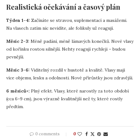
Realistická očekávání a časový plán
Týden 1–4:
Začínáte se stravou, suplementací a masážemi.
Na vlasech zatím nic nevidíte, ale folikuly už reagují.
Měsíc 2–3:
Méně padání, méně lámavých konečků. Nové vlasy
od kořínku rostou silnější. Nehty reagují rychleji – budou
pevnější.
Měsíc 3–6:
Viditelný rozdíl v hustotě a kvalitě. Vlasy mají
více objemu, lesku a odolnosti. Nové přírůstky jsou zdravější.
6 měsíců+:
Plný efekt. Vlasy, které narostly za toto období
(cca 6–9 cm), jsou výrazně kvalitnější než ty, které rostly
předtím.
0 comments
0