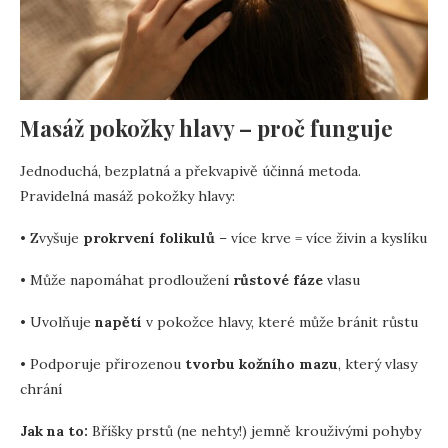
Masáž pokožky hlavy – proč funguje
Jednoduchá, bezplatná a překvapivě účinná metoda.
Pravidelná masáž pokožky hlavy:
• Zvyšuje
prokrvení folikulů
– více krve = více živin a kyslíku
• Může napomáhat prodloužení
růstové fáze
vlasu
• Uvolňuje
napětí
v pokožce hlavy, které může bránit růstu
• Podporuje přirozenou
tvorbu kožního mazu
, který vlasy
chrání
Jak na to:
Bříšky prstů (ne nehty!) jemně krouživými pohyby