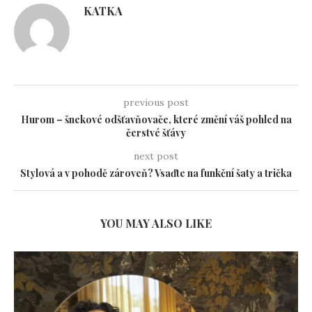
KATKA
previous post
Hurom – šnekové odšťavňovače, které změní váš pohled na
čerstvé šťávy
next post
Stylová a v pohodě zároveň? Vsaďte na funkční šaty a trička
YOU MAY ALSO LIKE