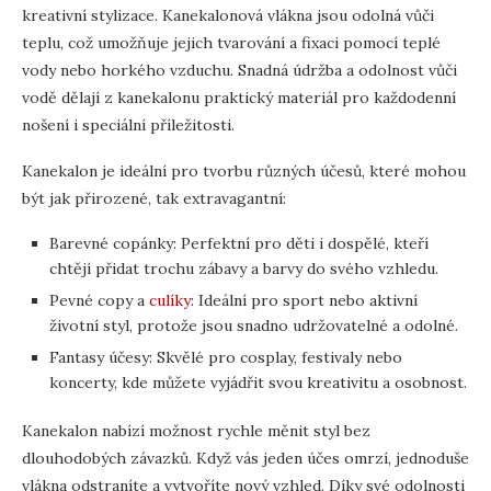
kreativní stylizace. Kanekalonová vlákna jsou odolná vůči
teplu, což umožňuje jejich tvarování a fixaci pomocí teplé
vody nebo horkého vzduchu. Snadná údržba a odolnost vůči
vodě dělají z kanekalonu praktický materiál pro každodenní
nošení i speciální příležitosti.
Kanekalon je ideální pro tvorbu různých účesů, které mohou
být jak přirozené, tak extravagantní:
Barevné copánky: Perfektní pro děti i dospělé, kteří
chtějí přidat trochu zábavy a barvy do svého vzhledu.
Pevné copy a
culíky
: Ideální pro sport nebo aktivní
životní styl, protože jsou snadno udržovatelné a odolné.
Fantasy účesy: Skvělé pro cosplay, festivaly nebo
koncerty, kde můžete vyjádřit svou kreativitu a osobnost.
Kanekalon nabízí možnost rychle měnit styl bez
dlouhodobých závazků. Když vás jeden účes omrzí, jednoduše
vlákna odstraníte a vytvoříte nový vzhled. Díky své odolnosti