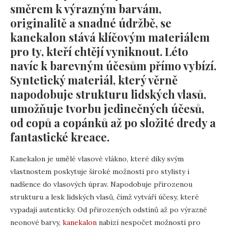
směrem k výrazným barvám,
originalitě a snadné údržbě, se
kanekalon stává klíčovým materiálem
pro ty, kteří chtějí vyniknout. Léto
navíc k barevným účesům přímo vybízí.
Syntetický materiál, který věrně
napodobuje strukturu lidských vlasů,
umožňuje tvorbu jedinečných účesů,
od copů a copánků až po složité dredy a
fantastické kreace.
Kanekalon je umělé vlasové vlákno, které díky svým
vlastnostem poskytuje široké možnosti pro stylisty i
nadšence do vlasových úprav. Napodobuje přirozenou
strukturu a lesk lidských vlasů, čímž vytváří účesy, které
vypadají autenticky. Od přirozených odstínů až po výrazné
neonové barvy,
kanekalon
nabízí nespočet možností pro