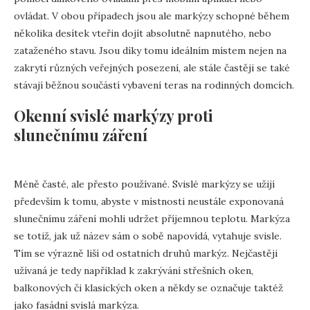
ovládat. V obou případech jsou ale markýzy schopné během
několika desítek vteřin dojít absolutně napnutého, nebo
zataženého stavu. Jsou díky tomu ideálním místem nejen na
zakrytí různých veřejných posezení, ale stále častěji se také
stávají běžnou součástí vybavení teras na rodinných domcích.
Okenní svislé markýzy proti
slunečnímu záření
Méně časté, ale přesto používané. Svislé markýzy se užijí
především k tomu, abyste v místnosti neustále exponovaná
slunečnímu záření mohli udržet příjemnou teplotu. Markýza
se totiž, jak už název sám o sobě napovídá, vytahuje svisle.
Tím se výrazně liší od ostatních druhů markýz. Nejčastěji
užívaná je tedy například k zakrývání střešních oken,
balkonových či klasických oken a někdy se označuje taktéž
jako fasádní svislá markýza.