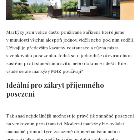
Markýzy jsou velice často používané zařízení, které jsme
v minulosti všichni alespoň jednou viděli nebo pod ním seděli.
Užívají je především kavárny, restaurace a různá místa
s venkovním posezením. Jedná se o jednoduše otevíratelnou
zástěnu proti slunečnímu svitu, nebo dokonce i dešti. Kde
všude se ale markýzy MHZ používají?
Ideální pro zákryt příjemného
posezení
Tak snad nejideálnější možnost je právě již zmíněné posezení
na venkovním prostranství. Moderní markýzy lze ovládat
manuálně pomocí tyče zasazené do mechanismu nebo i
pomocí dálkového ovládání přes mobilní aplikaci nebo