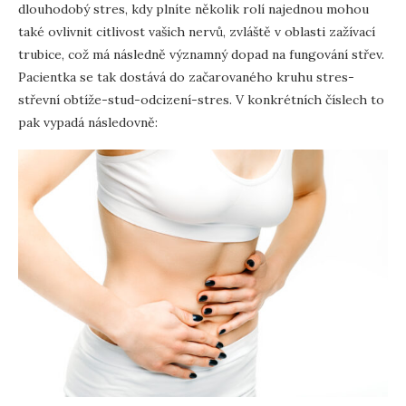
dlouhodobý stres, kdy plníte několik rolí najednou mohou
také ovlivnit citlivost vašich nervů, zvláště v oblasti zažívací
trubice, což má následně významný dopad na fungování střev.
Pacientka se tak dostává do začarovaného kruhu stres-
střevní obtíže-stud-odcizení-stres. V konkrétních číslech to
pak vypadá následovně: