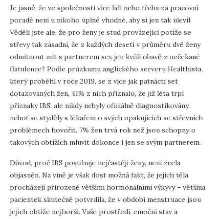
Je jasné, že ve společnosti více lidí nebo třeba na pracovní
poradě není u nikoho úplně vhodné, aby si jen tak ulevil.
Věděli jste ale, že pro ženy je stud provázející potíže se
střevy tak zásadní, že z každých deseti v průměru dvě ženy
odmítnout mít s partnerem sex jen kvůli obavě z nečekané
flatulence? Podle průzkumu anglického serveru Healthista,
který proběhl v roce 2019, se z více jak patnácti set
dotazovaných žen, 41% z nich přiznalo, že již léta trpí
příznaky IBS, ale nikdy nebyly oficiálně diagnostikovány,
neboť se styděly s lékařem o svých opakujících se střevních
problémech hovořit. 7% žen trvá rok než jsou schopny o
takových obtížích mluvit dokonce i jen se svým partnerem.
Důvod, proč IBS postihuje nejčastěji ženy, není zcela
objasněn. Na vině je však dost možná fakt, že jejich těla
procházejí přirozeně většími hormonálními výkyvy – většina
pacientek skutečně potvrdila, že v období menstruace jsou
jejich obtíže nejhorší. Vaše prostředí, emoční stav a