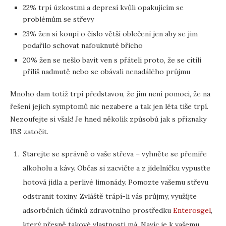
22% trpí úzkostmi a depresí kvůli opakujícím se
problémům se střevy
23% žen si koupí o číslo větší oblečení jen aby se jim
podařilo schovat nafouknuté břicho
20% žen se nešlo bavit ven s přáteli proto, že se cítili
příliš nadmutě nebo se obávali nenadálého průjmu
Mnoho dam totiž trpí představou, že jim není pomoci, že na
řešení jejich symptomů nic nezabere a tak jen léta tiše trpí.
Nezoufejte si však! Je hned několik způsobů jak s příznaky
IBS zatočit.
Starejte se správně o vaše střeva – vyhněte se přemíře
alkoholu a kávy. Občas si zacvičte a z jídelníčku vypusťte
hotová jídla a perlivé limonády. Pomozte vašemu střevu
odstranit toxiny. Zvláště trápí-li vás průjmy, využíjte
adsorbčních účinků zdravotního prostředku
Enterosgel
,
který přesně takové vlastnosti má. Navíc je k vašemu