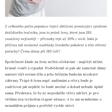
Z celkového počtu populace trpící obtížemi provázející syndrom
dráždivého tračníku, jsou to právě ženy, které jsou IBS
zasaženy nejčastěji –
příznaky trpí až 30% z nich. Jaká je
příčina tak neslavné nadvlády ženského pokolení u této střevní
poruchy? Čemu dámy při IBS čelí?
Společnost klade na ženy určitá očekávání – mají být něžné,
krásně vonět a vypadat. Podvědomě si pak ale samotné dámy
nastaví vůči svému tělu a jeho běžným funkcím nezdravé
zábrany. Trápí-li ženu např. nadýmání a větry, bude je
zadržovat jak nejdéle to bude možné a dokud nebude úplně
sama. Představa, že by se nepodařilo větry udržet, je pro
většinu žen vrcholem trapné situace. A to ani nemluvíme o
nenadálém průjmu a potřebě rychle utéct.