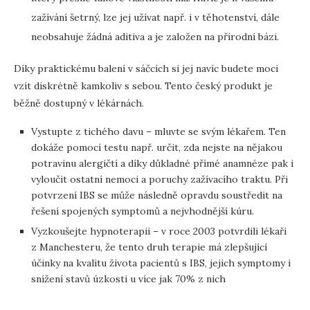
zažívání šetrný, lze jej užívat např. i v těhotenství, dále
neobsahuje žádná aditiva a je založen na přírodní bázi.
Díky praktickému balení v sáčcích si jej navíc budete moci
vzít diskrétně kamkoliv s sebou. Tento český produkt je
běžně dostupný v lékárnách.
Vystupte z tichého davu – mluvte se svým lékařem. Ten
dokáže pomocí testu např. určit, zda nejste na nějakou
potravinu alergičtí a díky důkladné přímé anamnéze pak i
vyloučit ostatní nemoci a poruchy zažívacího traktu. Při
potvrzení IBS se může následně opravdu soustředit na
řešení spojených symptomů a nejvhodnější kúru.
Vyzkoušejte hypnoterapii – v roce 2003 potvrdili lékaři
z Manchesteru, že tento druh terapie má zlepšující
účinky na kvalitu života pacientů s IBS, jejich symptomy i
snížení stavů úzkosti u více jak 70% z nich