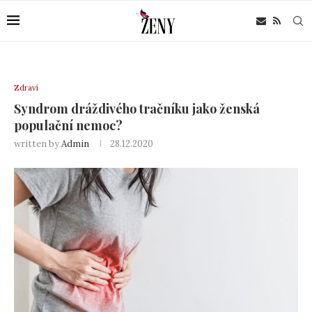
Zdraví
Syndrom dráždivého tračníku jako ženská
populační nemoc?
written by
Admin
28.12.2020