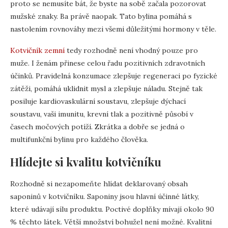
proto se nemusíte bát, že byste na sobě začala pozorovat
mužské znaky. Ba právě naopak. Tato bylina pomáhá s
nastolením rovnováhy mezi všemi důležitými hormony v těle.
Kotvičník zemní
tedy rozhodně není vhodný pouze pro
muže. I ženám přinese celou řadu pozitivních zdravotních
účinků. Pravidelná konzumace zlepšuje regeneraci po fyzické
zátěži, pomáhá uklidnit mysl a zlepšuje náladu. Stejně tak
posiluje kardiovaskulární soustavu, zlepšuje dýchací
soustavu, vaši imunitu, krevní tlak a pozitivně působí v
časech močových potíží. Zkrátka a dobře se jedná o
multifunkční bylinu pro každého člověka.
Hlídejte si kvalitu kotvičníku
Rozhodně si nezapomeňte hlídat deklarovaný obsah
saponinů v kotvičníku. Saponiny jsou hlavní účinné látky,
které udávají sílu produktu. Poctivé doplňky mívají okolo 90
% těchto látek. Větší množství bohužel není možné. Kvalitní