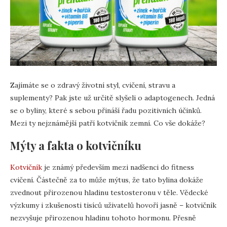
Zajímáte se o zdravý životní styl, cvičení, stravu a
suplementy? Pak jste už určitě slyšeli o adaptogenech. Jedná
se o byliny, které s sebou přináší řadu pozitivních účinků.
Mezi ty nejznámější patří kotvičník zemní. Co vše dokáže?
Mýty a fakta o kotvičníku
Kotvičník
je známý především mezi nadšenci do fitness
cvičení. Částečně za to může mýtus, že tato bylina dokáže
zvednout přirozenou hladinu testosteronu v těle. Vědecké
výzkumy i zkušenosti tisíců uživatelů hovoří jasně – kotvičník
nezvyšuje přirozenou hladinu tohoto hormonu. Přesně