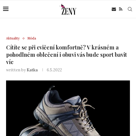
Aktuality
Móda
Cítíte se při cvičení komfortně? V krásném a
pohodlném oblečení i obuvi vás bude sport bavit
víc
written by
Katka
6.5.2022