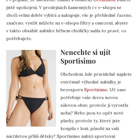
jistě spokojeni. V prodejnách kamenných i v e-shopu se
zboží velmi dobře vybírá a nakupuje, vše je přehledně řazeno,
značeno, využít můžete na e-shopu filtry a omezení, abyste
v takto obsáhlé nabídce během chviličky našla to pravé, co
potřebujete.
Nenechte si ujít
Sportisimo
Obchodem, kde pravidelně najdete
extrémně výhodné nabídky, je
bezesporu
Sportisimo
. Už zase
potřebuje vaše dcera novou
sálovou obuv, protože jí vyrostla
noha? Nebo jsou to opět nové
plavky, protože ty, které jste
koupila v loni, působí na vaši
náctiletou příliš dětsky? Sportisimo nabízí sportovní