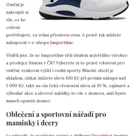
Umění je
nakoupit si
vše, co ke
cvičení
potřebujete, za velmi příznivou cenu. A právě tak můžete
nakupovat v e-shopu
Insportl
i
ne
.
Věděli jste, že se Insportline těší titulem největšího výrobce
a prodejce fitness v ČR? Vyberete si to pravé vybavení pro
vnitřní, venkovní vyžití i vodní sporty. Mnohé zboží je
skladem, získat můžete slevu 100 Kč při prvním nákupu nad
1 000 Kč, také na vás čeká věrnostní sleva až 10 %, zajímavé a
výhodné akce a slevové nabídky, to vše z domova, aniž byste
museli opustit domov.
Oblečení a sportovní nářadí pro
maminky i dcery
I v případě, že navštívíte známý a oblíbený
Decathlon
, budete