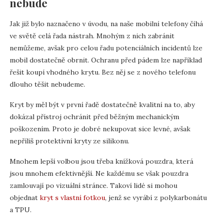
nebude
Jak již bylo naznačeno v úvodu, na naše mobilní telefony číhá
ve světě celá řada nástrah. Mnohým z nich zabránit
nemůžeme, avšak pro celou řadu potenciálních incidentů lze
mobil dostatečně obrnit. Ochranu před pádem lze například
řešit koupí vhodného krytu. Bez něj se z nového telefonu
dlouho těšit nebudeme.
Kryt by měl být v první řadě dostatečně kvalitní na to, aby
dokázal přístroj ochránit před běžným mechanickým
poškozením. Proto je dobré nekupovat sice levné, avšak
nepříliš protektivní kryty ze silikonu.
Mnohem lepší volbou jsou třeba knížková pouzdra, která
jsou mnohem efektivnější. Ne každému se však pouzdra
zamlouvají po vizuální stránce. Takoví lidé si mohou
objednat
kryt s vlastní fotkou
, jenž se vyrábí z polykarbonátu
a TPU.