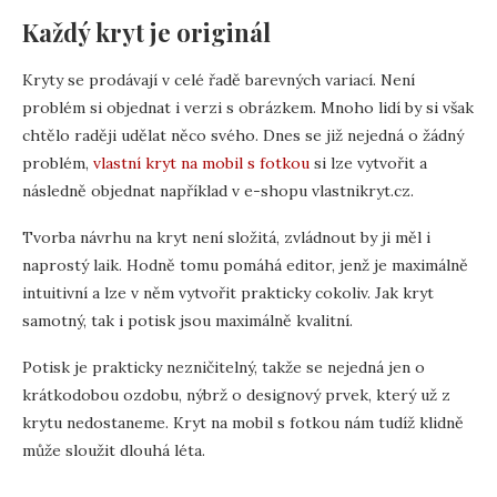
Každý kryt je originál
Kryty se prodávají v celé řadě barevných variací. Není
problém si objednat i verzi s obrázkem. Mnoho lidí by si však
chtělo raději udělat něco svého. Dnes se již nejedná o žádný
problém,
vlastní kryt na mobil s fotkou
si lze vytvořit a
následně objednat například v e-shopu vlastnikryt.cz.
Tvorba návrhu na kryt není složitá, zvládnout by ji měl i
naprostý laik. Hodně tomu pomáhá editor, jenž je maximálně
intuitivní a lze v něm vytvořit prakticky cokoliv. Jak kryt
samotný, tak i potisk jsou maximálně kvalitní.
Potisk je prakticky nezničitelný, takže se nejedná jen o
krátkodobou ozdobu, nýbrž o designový prvek, který už z
krytu nedostaneme. Kryt na mobil s fotkou nám tudíž klidně
může sloužit dlouhá léta.