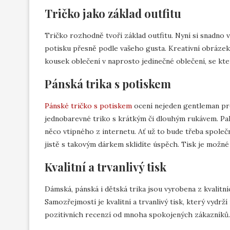
Tričko jako základ outfitu
Tričko rozhodně tvoří základ outfitu. Nyní si snadno vy
potisku přesně podle vašeho gusta. Kreativní obráze
kousek oblečení v naprosto jedinečné oblečení, se kt
Pánská trika s potiskem
Pánské tričko s potiskem
ocení nejeden gentleman pre
jednobarevné triko s krátkým či dlouhým rukávem. Pak u
něco vtipného z internetu. Ať už to bude třeba společná
jistě s takovým dárkem sklidíte úspěch. Tisk je možné 
Kvalitní a trvanlivý tisk
Dámská, pánská i dětská trika jsou vyrobena z kvalitní
Samozřejmostí je kvalitní a trvanlivý tisk, který vydrž
pozitivních recenzí od mnoha spokojených zákazníků.