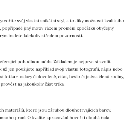
tvoříte svůj vlastní unikátní styl, a to díky možnosti kvalitního
k, popřípadě jiný motiv rázem promění zpočátku obyčejný
erým budete kdekoliv středem pozornosti.
ferující pohodlnou módu. Základem je nejprve si zvolit
ž jen použijete například svoji vlastní fotografii, nápis nebo
 fotka z oslavy či dovolené, citát, heslo či jména členů rodiny,
provést na jakoukoliv část trika.
ch materiálů, které jsou zárukou dlouhotrvajících barev.
í mnoho praní. O kvalitě zpracování hovoří i dlouhá řada