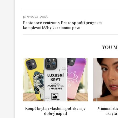
previous post
Protonové centrum v Praze spouští program
komplexní léčby karcinomu prsu
YOU M
Koupě krytu s vlastním potiskem je
Minimalisti
dobrý nápad
ukrytá