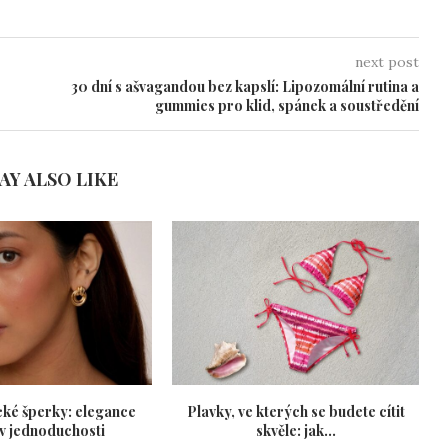
next post
30 dní s ašvagandou bez kapslí: Lipozomální rutina a
gummies pro klid, spánek a soustředění
AY ALSO LIKE
cké šperky: elegance
Plavky, ve kterých se budete cítit
 v jednoduchosti
skvěle: jak...