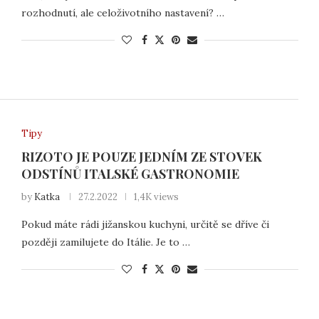
rozhodnutí, ale celoživotního nastavení? …
Tipy
RIZOTO JE POUZE JEDNÍM ZE STOVEK
ODSTÍNŮ ITALSKÉ GASTRONOMIE
by
Katka
27.2.2022
1,4K views
Pokud máte rádi jižanskou kuchyni, určitě se dříve či
později zamilujete do Itálie. Je to …