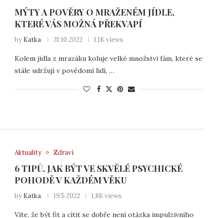
MÝTY A POVĚRY O MRAŽENÉM JÍDLE,
KTERÉ VÁS MOŽNÁ PŘEKVAPÍ
by
Katka
31.10.2022
1,1K views
Kolem jídla z mrazáku koluje velké množství fám, které se
stále udržují v povědomí lidí, …
Aktuality
Zdraví
6 TIPŮ, JAK BÝT VE SKVĚLÉ PSYCHICKÉ
POHODĚ V KAŽDÉM VĚKU
by
Katka
19.5.2022
1,8K views
Víte, že být fit a cítit se dobře není otázka impulzivního