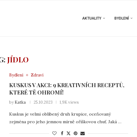
AKTUALITY
BYDLENÍ
G:
JÍDLO
Bydlení
Zdraví
KUSKUS V AKCI: 9 KREATIVNÍCH RECEPTŮ,
KTERÉ TĚ OHROMÍ!
by
Katka
25.10.2023
1,9K views
Kuskus je velmi oblíbený druh krupice, oceňovaný
zejména pro jeho jemnou mírně oříškovou chuť. Jaká …