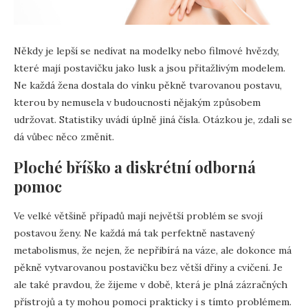
Někdy je lepší se nedívat na modelky nebo filmové hvězdy,
které mají postavičku jako lusk a jsou přitažlivým modelem.
Ne každá žena dostala do vínku pěkně tvarovanou postavu,
kterou by nemusela v budoucnosti nějakým způsobem
udržovat. Statistiky uvádí úplně jiná čísla. Otázkou je, zdali se
dá vůbec něco změnit.
Ploché bříško a diskrétní odborná
pomoc
Ve velké většině případů mají největší problém se svojí
postavou ženy. Ne každá má tak perfektně nastavený
metabolismus, že nejen, že nepřibírá na váze, ale dokonce má
pěkně vytvarovanou postavičku bez větší dřiny a cvičení. Je
ale také pravdou, že žijeme v době, která je plná zázračných
přístrojů a ty mohou pomoci prakticky i s tímto problémem.