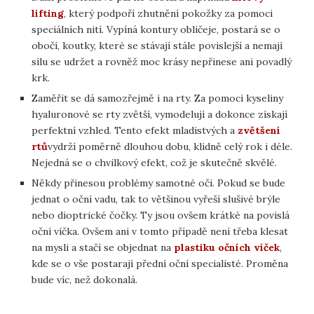
lifting
, který podpoří zhutnění pokožky za pomoci
speciálních nití. Vypíná kontury obličeje, postará se o
obočí, koutky, které se stávají stále povislejší a nemají
sílu se udržet a rovněž moc krásy nepřinese ani povadlý
krk.
Zaměřit se dá samozřejmě i na rty. Za pomoci kyseliny
hyaluronové se rty zvětší, vymodelují a dokonce získají
perfektní vzhled. Tento efekt mladistvých a
zvětšení
rtů
vydrží poměrně dlouhou dobu, klidně celý rok i déle.
Nejedná se o chvilkový efekt, což je skutečně skvělé.
Někdy přinesou problémy samotné oči. Pokud se bude
jednat o oční vadu, tak to většinou vyřeší slušivé brýle
nebo dioptrické čočky. Ty jsou ovšem krátké na povislá
oční víčka. Ovšem ani v tomto případě není třeba klesat
na mysli a stačí se objednat na
plastiku očních víček
,
kde se o vše postarají přední oční specialisté. Proměna
bude víc, než dokonalá.