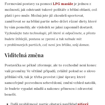
Formování postavy za pomoci
LPG masáže
je jednou z
možností, jak odstranit tukové polštáře z břišní oblasti, což
platí i pro muže. Možná jste již zkoušeli sportovat,
zaměřovat se na břišní partie nebo držet různé diety, které
by vám pomohly, ale výsledek se jaksi zapomněl dostavit.
Vyzkoušejte tuto technologii, při které si odpočinete, a přesto
budete štíhlejší, postava se zpevní a tuk nebude mít
v problémových partiích, což není jen bříško, svůj domov.
Viditelná změna
Postavička se pěkně zformuje, ale to rozhodně není konec
vaší proměny. Ve většině případů, zvláště pokud se o slovo
přihlásí věk, tak je třeba provést i jiné úpravy, které
samozřejmě pozvednou sebevědomí, změní vzhled natolik,
že budete vypadat mladší a nakonec přinesou i zdravotní
benefit.
Další problémové partie obstará například
niťový