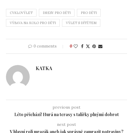
CYKLOVÝLET
DRESY PRO DĚTI
PRO DĚTI
VÝBAVA NA KOLO PRO DĚTI
VÝLET S DÍTĚTEM
0 comments
0
KATKA
previous post
Léto přichází! Hurá na terasy s talířky plnými dobrot
next post
V hlavní roli mrazák aneb jak správně zamrazit potraviny?