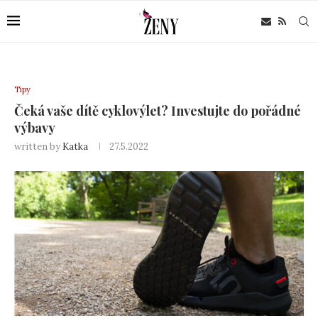
Tipy
Čeká vaše dítě cyklovýlet? Investujte do pořádné
výbavy
written by
Katka
27.5.2022