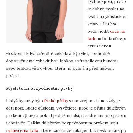
rychle zpotí, proto
je dobré myslet na
kvalitní cyklistickou
výbavu. Jistě se
bude hodit
dres na
kolo
nebo kraťasy s
cyklistickou
vložkou. I když vaše dítě čeká krátký výlet, rozhodně
doporučujeme vybavit ho i lehkou softshellovou bundou
nebo lehkou větrovkou, která ho ochrání před nešvary
počasí.
Myslete na bezpečnostní prvky
I když by měly být
dětské přilby
samozřejmostí, ne vždy je
děti nosí. Buďte důslední, vysvětlete, proč je přilba důležitým
prvkem výbavy a pokud je dítě mladší, nasaďte mu pro jistotu
i chrániče. Dalším důležitým bezpečnostním prvkem jsou
rukavice na kolo
, které zaručí, že ruka jen tak nesklouzne po