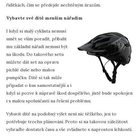
řídítkách, čím se předejde nechtěným úrazům.
Vybavte své dítě menším nářadím
I když si malý cyklista nemusí
umět se vším poradit, přibalit
mu základní nářadí nemusí být
na škodu. Do takového setu
můžete dát set na opravu
píchlé duše nebo malou
pumpičku. Dítě si tak může
připadat o kus samostatnější a i
když si pozve k nápravě škod dospělého, jistě bude spokojen
i s malou spoluúčastí na řešení problému.
Vybavit dítě na podobný výlet není nic těžkého, jen to
potřebuje trochu plánování. Proto si na takovou záležitost
vyhraďte dostatek času a vše zvládnete s naprostou lehkostí.