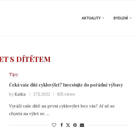
AKTUALITY
BYDLENÍ
ET S DÍTĚTEM
Tipy
Čeká vaše dítě cyklovýlet? Investujte do pořádné výbavy
by
Katka
27.5.2022
825 views
Vyráží vaše dítě na první cyklovýlet bez vás? Ať už se
chystá na výlet se …