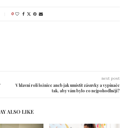
0
next post
?
V hlavní roli ložnice aneb jak umístit zásuvky a vypínače
tak, aby vám bylo co nejpohodlněji?
AY ALSO LIKE