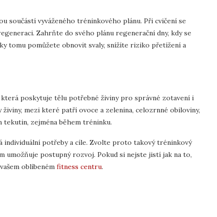
lnou součástí vyváženého tréninkového plánu. Při cvičení se
a regeneraci. Zahrňte do svého plánu regenerační dny, kdy se
y tomu pomůžete obnovit svaly, snížíte riziko přetížení a
která poskytuje tělu potřebné živiny pro správné zotavení i
 živiny, mezi které patří ovoce a zelenina, celozrnné obiloviny,
un tekutin, zejména během tréninku.
má individuální potřeby a cíle. Zvolte proto takový tréninkový
 umožňuje postupný rozvoj. Pokud si nejste jistí jak na to,
e vašem oblíbeném
fitness centru
.