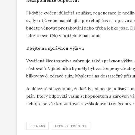
Nezapomeňte odpočívat
I když je cvičení důležitá součást, regenerace je nedí
svaly totiž velmi namáhají a potřebují čas na opravu 
budete věnovat protahování nebo třeba lehké józe. Dík
udržíte své tělo v potřebné harmonii.
Dbejte na správnou výživu
Vyvážená životospráva zahrnuje také správnou výživu, 
růst svalů. V jídelníčku by měly být zastoupeny všechny
bílkoviny či zdravé tuky. Myslete i na dostatečný přís
Je důležité si uvědomit, že každý jedinec je odlišný a 
plán, který odpovídá vašim schopnostem a zároveň vám
nebojte se vše konzultovat s vyškoleným trenérem v
FITNESS
FITNESS TRÉNINK