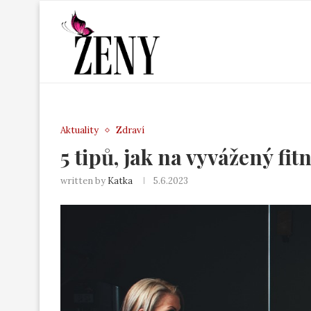
Aktuality
Zdraví
5 tipů, jak na vyvážený fit
written by
Katka
5.6.2023