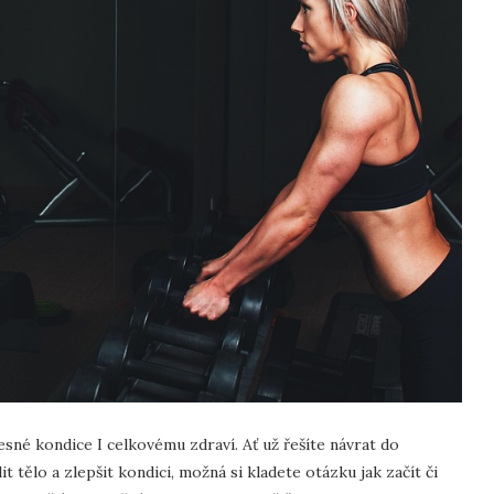
lesné kondice I celkovému zdraví. Ať už řešíte návrat do
 tělo a zlepšit kondici, možná si kladete otázku jak začít či