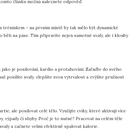
? V tomto článku možná naleznete odpověď.
m tréninkem – na prvním místě by tak mělo být dynamické
o běh na páse. Tím připravíte nejen samotné svaly, ale i klouby
 jako je posilování, kardio a protahování. Zařaďte do svého
ž posílíte svaly, zlepšíte svou vytrvalost a zvýšíte pružnost
e, ale posilovat celé tělo. Využijte cviky, které aktivují více
y, výpady či shyby. Proč je to nutné? Pracovat na celém těle
aly a začnete velmi efektivně spalovat kalorie.