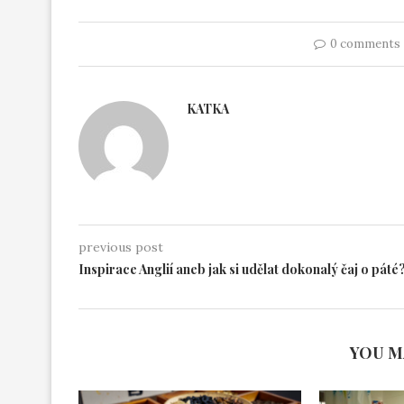
0 comments
KATKA
previous post
Inspirace Anglií aneb jak si udělat dokonalý čaj o páté
YOU M