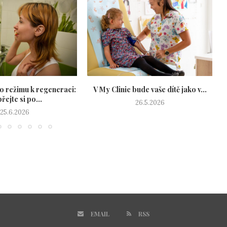
o režimu k regeneraci:
V My Clinic bude vaše dítě jako v...
řejte si po...
26.5.2026
25.6.2026
EMAIL
RSS