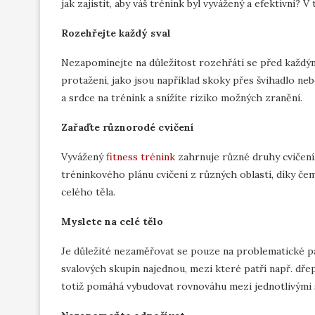
jak zajistit, aby váš trénink byl vyvážený a efektivní
Rozehřejte každý sval
Nezapomínejte na důležitost rozehřátí se před každý
protažení, jako jsou například skoky přes švihadlo neb
a srdce na trénink a snížíte riziko možných zranění.
Zařaďte různorodé cvičení
Vyvážený
fitness trénink
zahrnuje různé druhy cvičení,
tréninkového plánu cvičení z různých oblastí, díky čemu
celého těla.
Myslete na celé tělo
Je důležité nezaměřovat se pouze na problematické parti
svalových skupin najednou, mezi které patří např. dřep
totiž pomáhá vybudovat rovnováhu mezi jednotlivými sv