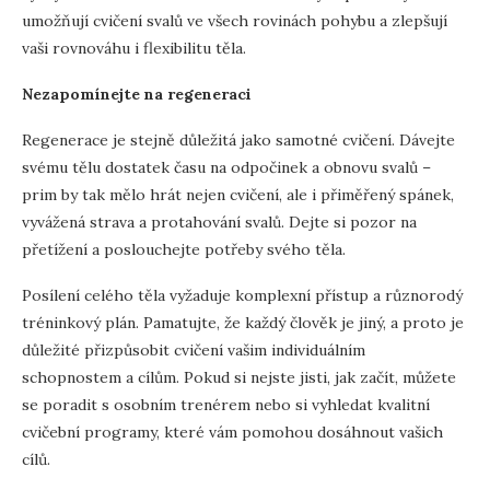
umožňují cvičení svalů ve všech rovinách pohybu a zlepšují
vaši rovnováhu i flexibilitu těla.
Nezapomínejte na regeneraci
Regenerace je stejně důležitá jako samotné cvičení. Dávejte
svému tělu dostatek času na odpočinek a obnovu svalů –
prim by tak mělo hrát nejen cvičení, ale i přiměřený spánek,
vyvážená strava a protahování svalů. Dejte si pozor na
přetížení a poslouchejte potřeby svého těla.
Posílení celého těla vyžaduje komplexní přístup a různorodý
tréninkový plán. Pamatujte, že každý člověk je jiný, a proto je
důležité přizpůsobit cvičení vašim individuálním
schopnostem a cílům. Pokud si nejste jisti, jak začít, můžete
se poradit s osobním trenérem nebo si vyhledat kvalitní
cvičební programy, které vám pomohou dosáhnout vašich
cílů.