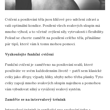
Cvičení a posilování těla jsou klíčové pro udržení zdraví a
vaší optimální kondice. Posílení všech svalových skupin má
mnoho výhod, a to včetně zvýšení síly, vytrvalosti i flexibility.
Pokud se chcete zaměřit na posílení celého těla, přinášíme
pár tipů, které vám k tomu mohou pomoci.
Vyzkoušejte funkční cvičení
Funkční cvičení je zaměřeno na posilování svalů, které
používáte ve svém každodenním životě – patří sem klasické
cviky jako dřepy, výpady, kliky, shyby nebo třeba planky. Tyto
cviky zapojí mnoho svalových skupin najednou a pomohou
vám vybudovat silný a vyvážený svalový systém.
Zaměřte se na intervalový trénink
Intervalový trénink je vynikající pro spalování tuku a