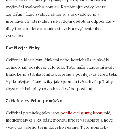
zvyšování svalového tonusu. Kombinujte cviky, které
zaměřují různé svalové skupiny, a provádějte je v
intenzivních intervalech s krátkým obdobím odpočinku –
díky tomu budete stimulovat svaly a zvyšovat sílu a
vytrvalost.
Používejte činky
Cvičení s klasickými činkami nebo kettlebells je skvělý
způsob, jak posilovat celé tělo. Tato náčiní zapojují svaly
hlubokého stabilizačního systému a posilují váš střed těla.
Vyzkoušejte různé cviky, jako jsou mrtvé tahy či přítahy,
abyste získali plný rozsah svalového posílení.
Začleňte cvičební pomůcky
Cvičební pomůcky, jako jsou
posilovací gumy
,
bosu
míč,
medicinbaly či TRX pásy, mohou přidat variabilitu a nové
výzvy do vašeho tréninkového režimu. Tyto pomůcky