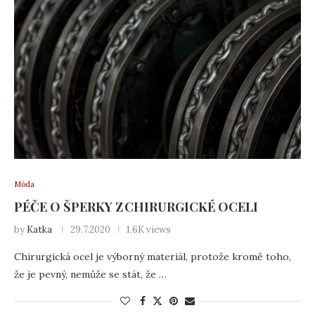
Móda
PÉČE O ŠPERKY Z CHIRURGICKÉ OCELI
by
Katka
29.7.2020
1,6K views
Chirurgická ocel je výborný materiál, protože kromě toho,
že je pevný, nemůže se stát, že …