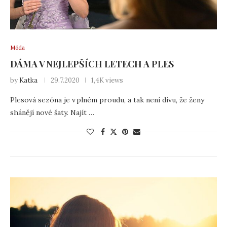
Móda
DÁMA V NEJLEPŠÍCH LETECH A PLES
by
Katka
29.7.2020
1,4K views
Plesová sezóna je v plném proudu, a tak není divu, že ženy
shánějí nové šaty. Najít …