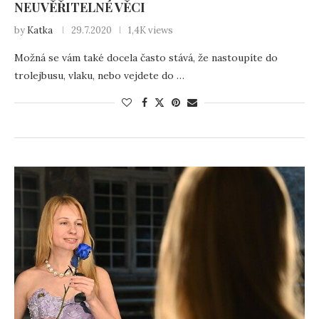
NEUVĚŘITELNÉ VĚCI
by
Katka
29.7.2020
1,4K views
Možná se vám také docela často stává, že nastoupíte do
trolejbusu, vlaku, nebo vejdete do …