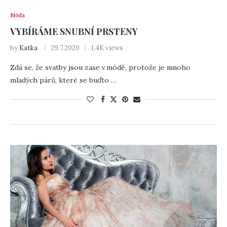
Móda
VYBÍRÁME SNUBNÍ PRSTENY
by
Katka
29.7.2020
1,4K views
Zdá se, že svatby jsou zase v módě, protože je mnoho
mladých párů, které se buďto …