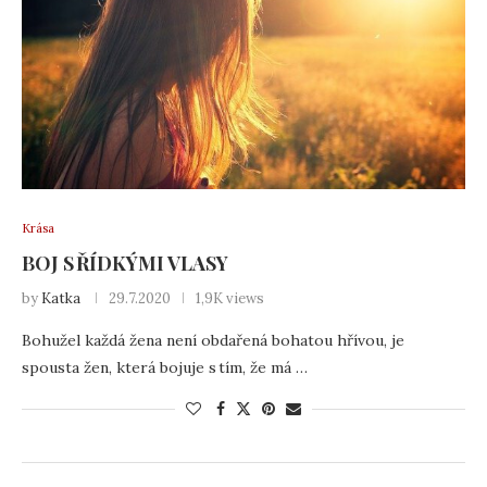
Krása
BOJ S ŘÍDKÝMI VLASY
by
Katka
29.7.2020
1,9K views
Bohužel každá žena není obdařená bohatou hřívou, je
spousta žen, která bojuje s tím, že má …