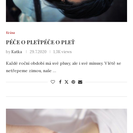
Krása
PÉČE O PLEŤPÉČE O PLEŤ
by
Katka
29.7.2020
1,3K views
Každé roční období má své plusy, ale i své mínusy. V létě se
netřepeme zimou, naše …