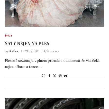
Móda
ŠATY NEJEN NA PLES
by
Katka
29.7.2020
1,6K views
Plesová sezóna je v plném proudu a t znamená, že vás čeká
nejen zábava a tanec, …