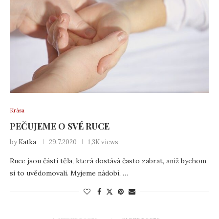
Krása
PEČUJEME O SVÉ RUCE
by
Katka
29.7.2020
1,3K views
Ruce jsou části těla, která dostává často zabrat, aniž bychom
si to uvědomovali. Myjeme nádobí, …