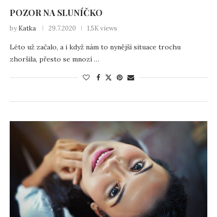
POZOR NA SLUNÍČKO
by
Katka
29.7.2020
1,5K views
Léto už začalo, a i když nám to nynější situace trochu
zhoršila, přesto se mnozí …