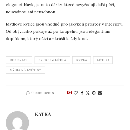
eleganci. Navíc, jsou to dárky, které nevyžadují další péči,
neuvadnou ani neuschnou.
Mýdlové kytice jsou vhodné pro jakýkoli prostor v interiéru.
Od obývacího pokoje až po koupelnu, jsou elegantním
doplňkem, který oživí a zkrášlí každý kout.
DEKORACE
KYTICE Z MÝDLA
KYTKA
MÝDLO
MÝDLOVÉ KVĚTINY
0 comments
184
KATKA