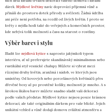
nich dělá ideální trvalou dekoraci vašeho domova i ideální
dárek.
Mýdlové květiny
navíc doprovází příjemná vůně a
přináší do prostoru dotek přírody a svěžesti. Žádná údržba
ani péče není potřeba, na rozdíl od živých květin. I proto se
květy z mýdla hodí také do veřejných a komerčních prostor,
kde nebývá tolik možností a času na starost o rostliny.
Výběr barev i stylu
Sladit lze
mýdlová kytice
s naprosto jakýmkoli typem
interiéru, ať už preferujete skandinávský minimalismus nebo
rustikální styl vesnické chalupy. Můžete si vybrat mezi
různými druhy květin, aranžmá i nádob, ve kterých jsou
umístěny. Od kovových nebo porcelánových květináčů přes
dřevěné boxy až po proutěné košíky, možností je mnoho. A s
širokou škálou barev můžete snadno sladit vaši dekoraci
podle vašich představ. Mýdlové kytice nejsou pouze krásnou
dekorací, ale také originálním dárkem pro vaše blízké. Jejich
unikátní vzhled a vůně dodají domovu zvláštní atmosféru a