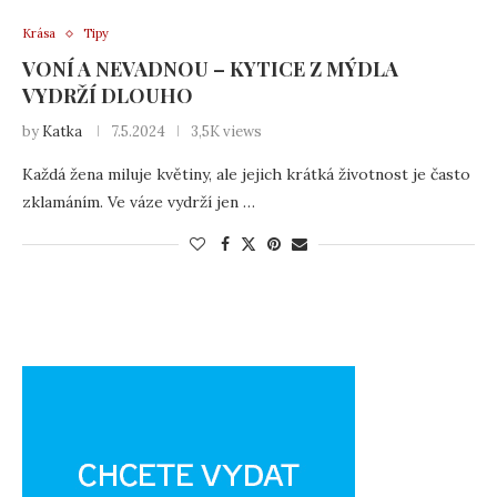
Krása
Tipy
VONÍ A NEVADNOU – KYTICE Z MÝDLA
VYDRŽÍ DLOUHO
by
Katka
7.5.2024
3,5K views
Každá žena miluje květiny, ale jejich krátká životnost je často
zklamáním. Ve váze vydrží jen …