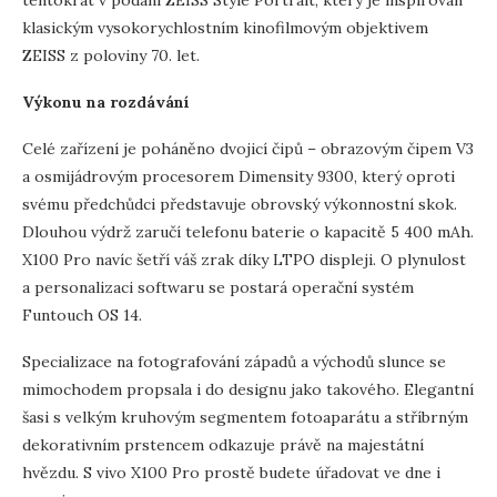
klasickým vysokorychlostním kinofilmovým objektivem
ZEISS z poloviny 70. let.
Výkonu na rozdávání
Celé zařízení je poháněno dvojicí čipů – obrazovým čipem V3
a osmijádrovým procesorem Dimensity 9300, který oproti
svému předchůdci představuje obrovský výkonnostní skok.
Dlouhou výdrž zaručí telefonu baterie o kapacitě 5 400 mAh.
X100 Pro navíc šetří váš zrak díky LTPO displeji. O plynulost
a personalizaci softwaru se postará operační systém
Funtouch OS 14.
Specializace na fotografování západů a východů slunce se
mimochodem propsala i do designu jako takového. Elegantní
šasi s velkým kruhovým segmentem fotoaparátu a stříbrným
dekorativním prstencem odkazuje právě na majestátní
hvězdu. S vivo X100 Pro prostě budete úřadovat ve dne i