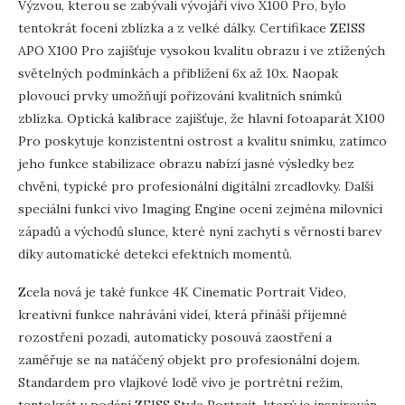
Výzvou, kterou se zabývali vývojáři vivo X100 Pro, bylo
tentokrát focení zblízka a z velké dálky. Certifikace ZEISS
APO X100 Pro zajišťuje vysokou kvalitu obrazu i ve ztížených
světelných podmínkách a přiblížení 6x až 10x. Naopak
plovoucí prvky umožňují pořizování kvalitních snímků
zblízka. Optická kalibrace zajišťuje, že hlavní fotoaparát X100
Pro poskytuje konzistentní ostrost a kvalitu snímku, zatímco
jeho funkce stabilizace obrazu nabízí jasné výsledky bez
chvění, typické pro profesionální digitální zrcadlovky. Další
speciální funkci vivo Imaging Engine ocení zejména milovníci
západů a východů slunce, které nyní zachytí s věrností barev
díky automatické detekci efektních momentů.
Zcela nová je také funkce 4K Cinematic Portrait Video,
kreativní funkce nahrávání videí, která přináší příjemné
rozostření pozadí, automaticky posouvá zaostření a
zaměřuje se na natáčený objekt pro profesionální dojem.
Standardem pro vlajkové lodě vivo je portrétní režim,
tentokrát v podání ZEISS Style Portrait, který je inspirován