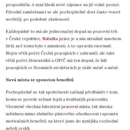
propouštěla. A nyní hledá nové zájemce na již volné pozice.
Původní zaměstnanci se ale pochopitelně dost často vracet
nechtějí, po podobné zkušenosti.
Každopádně to má ale jednoznačný dopad na pracovní trh
v České republice.
Nabídka práce
je u nás aktuálně mnohem
širší, než tomu bylo v minulosti. A to opravdu enormně.
Nejen větší počet Čechů pracujících v zahraničí, ale také
větší počet živnostníků a OSVČ má ten dopad, že lidí
pracujících ve firemních strukturách je stále méně a méně.
Nová místa se spoustou benefitů
Pochopitelně se tak společnosti začínají předhánět v tom,
komu se povede sehnat lepší a kvalitnější pracovníky.
Víceméně všechna lukrativní
pracovní místa
, tak dneska
nebídnou mimo slušného platového ohodnocení i spoustu
motivačních benefitů, na které jsme do nynějška rozhodně
nebyli zvyklí.