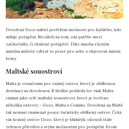
Dovolená Gozo nabízí perfektní možnosti pro každého, kdo
miluje potápění. Nezáleží na tom, zda patříte mezi
začátečníky, či zkušené potápěče. Díky mnoha různým
místům můžete vybrat to pravé pro sebe a objevovat místní
krásy.
Maltské souostroví
Malta je označením pro známý ostrov, který je oblíbenou
destinací na dovolenou. Z širšího pohledu lze však Maltu
vnímat jako celé maltské souostroví, které je tvořeno
několika ostrovy – Gozo, Malta a Comino. Dovolená na Maltě
tak nemusí znamenat pouze turisticky oblíbený ostrov. Čeká
vás krásný ostrov Gozo, který je klidnější, okouzlí stále
zelenou přírodou a svými možnostmi pro potápění. Krom