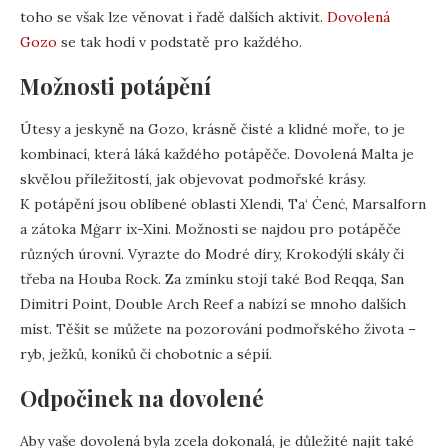
toho se však lze věnovat i řadě dalších aktivit.
Dovolená
Gozo
se tak hodí v podstatě pro každého.
Možnosti potápění
Útesy a jeskyně na Gozo, krásně čisté a klidné moře, to je
kombinací, která láká každého potápěče. Dovolená Malta je
skvělou příležitostí, jak objevovat podmořské krásy.
K potápění jsou oblíbené oblasti Xlendi, Ta‘ Ċenċ, Marsalforn
a zátoka Mġarr ix-Xini. Možnosti se najdou pro potápěče
různých úrovní. Vyrazte do Modré díry, Krokodýlí skály či
třeba na Houba Rock. Za zmínku stojí také Bod Reqqa, San
Dimitri Point, Double Arch Reef a nabízí se mnoho dalších
míst. Těšit se můžete na pozorování podmořského života –
ryb, ježků, koníků či chobotnic a sépií.
Odpočinek na dovolené
Aby vaše dovolená byla zcela dokonalá, je důležité najít také