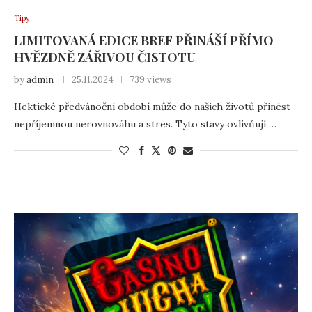
Tipy
LIMITOVANÁ EDICE BREF PŘINÁŠÍ PŘÍMO
HVĚZDNĚ ZÁŘIVOU ČISTOTU
by
admin
25.11.2024
739 views
Hektické předvánoční období může do našich životů přinést
nepříjemnou nerovnováhu a stres. Tyto stavy ovlivňují …