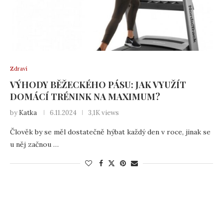
Zdraví
VÝHODY BĚŽECKÉHO PÁSU: JAK VYUŽÍT
DOMÁCÍ TRÉNINK NA MAXIMUM?
by
Katka
6.11.2024
3,1K views
Člověk by se měl dostatečně hýbat každý den v roce, jinak se
u něj začnou …