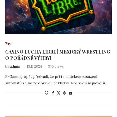
Tipy
CASINO LUCHA LIBRE | MEXICKÝ WRESTLING
O POŘÁDNÉ VÝHRY!
by
admin
18.11.2024
975 views
E-Gaming opět předvádí, že při tematickém zasazení
automatů se meze opravdu nekladou. Pro svou nejnovější …