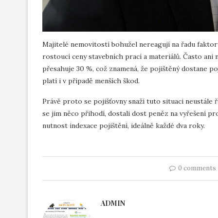
Majitelé nemovitostí bohužel nereagují na řadu faktorů,
rostoucí ceny stavebních prací a materiálů. Často ani
přesahuje 30 %, což znamená, že pojištěný dostane po
platí i v případě menších škod.
Právě proto se pojišťovny snaží tuto situaci neustále ř
se jim něco přihodí, dostali dost peněz na vyřešení pro
nutnost indexace pojištění, ideálně každé dva roky.
0 comments
ADMIN