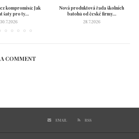
ez kompromisů: Jak
Nová produktová řada školních
P
t šaty pro ty...
batohů od české firmy...
30.7.2026
28.7.2026
 A COMMENT
EMAIL
RSS