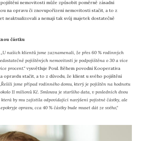
né pojištění nemovitosti může způsobit poměrně zásadní
u na opravu či znovupořízení nemovitosti stačit, a to z
et neaktualizovali a nemají tak svůj majetek dostatečně
tnou částku
.
„U našich klientů jsme zaznamenali, že přes 60 % rodinných
edostatečně pojištěných nemovitostí je podpojištěna o 30 a více
íce procent.“
vysvětluje Poul. Během povodní Kooperativa
 opravdu stačit, a to z důvodu, že klient u svého pojištění
„Řešili jsme případ rodinného domu, který je pojištěn na hodnotu
 okolo 11 milionů Kč. Smlouva je staršího data, v posledních dvou
která by mu zajistila odpovídající navýšení pojistné částky, ale
nepokryje opravu, cca 40 % částky bude muset dát ze svého,“