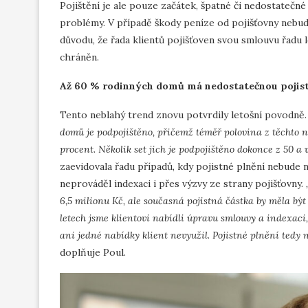
Pojištění je ale pouze začátek, špatné či nedostateč
problémy. V případě škody peníze od pojišťovny nebudo
důvodu, že řada klientů pojišťoven svou smlouvu řadu l
chráněn.
Až 60 % rodinných domů má nedostatečnou pojis
Tento neblahý trend znovu potvrdily letošní povodně
domů je podpojištěno, přičemž téměř polovina z těchto n
procent. Několik set jich je podpojištěno dokonce z 50 a v
zaevidovala řadu případů, kdy pojistné plnění nebude na
neprováděl indexaci i přes výzvy ze strany pojišťovny.
6,5 milionu Kč, ale současná pojistná částka by měla být
letech jsme klientovi nabídli úpravu smlouvy a indexaci, 
ani jedné nabídky klient nevyužil. Pojistné plnění tedy 
doplňuje Poul.