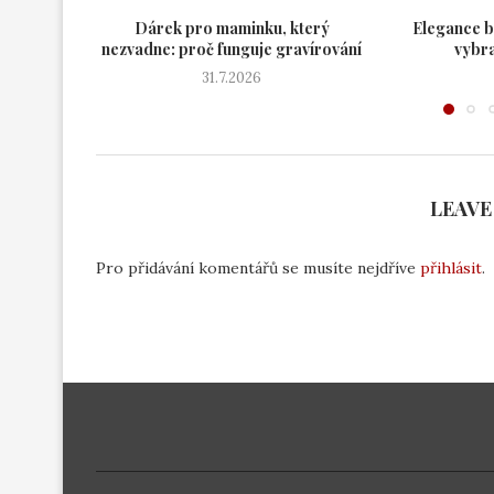
Dárek pro maminku, který
Elegance b
nezvadne: proč funguje gravírování
vybra
31.7.2026
LEAVE
Pro přidávání komentářů se musíte nejdříve
přihlásit
.