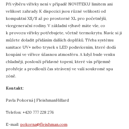
Při výběru vířivky není v případě NOVITEKU limitem ani
velikost zahrady. K dispozici jsou různé velikosti od
kompaktní XS/S až po prostorné XL pro početnější,
vícegenerační rodiny. V základní výbavě máte vše, co
k provozu vířivky potřebujete, včetně termokrytu. Navíc si ji
můžete doladit přidáním dalších doplňků. Třeba systému
sanitace UV+ nebo trysek s LED podsvícením, které dodá
koupání ve vířivce úžasnou atmosféru. A když bude venku
chladněji, poslouží přídavné topení, které vás příjemně
prohřeje a prodlouží čas strávený ve vaší soukromé spa
zóně.
Kontakt:
Pavla Pokorná | FleishmanHillard
Telefon: +420 777 228 276
E-mail:
pokorna@fleishman.com