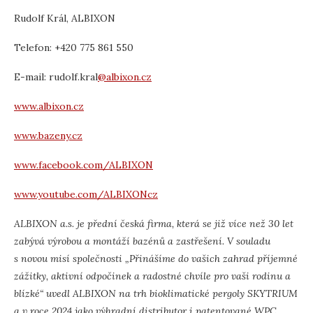
Rudolf Král, ALBIXON
Telefon: +420 775 861 550
E-mail: rudolf.kral
@albixon.cz
www.albixon.cz
www.bazeny.cz
www.facebook.com/ALBIXON
www.youtube.com/ALBIXONcz
ALBIXON a.s. je přední česká firma, která se již více než 30 let
zabývá výrobou a montáží bazénů a zastřešení. V souladu
s novou misí společnosti „Přinášíme do vašich zahrad příjemné
zážitky, aktivní odpočinek a radostné chvíle pro vaši rodinu a
blízké“ uvedl ALBIXON na trh bioklimatické pergoly SKYTRIUM
a v roce 2024 jako výhradní distributor i patentované WPC