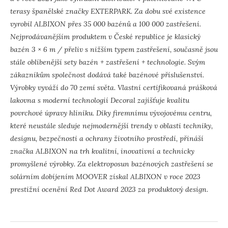
terasy španělské značky EXTERPARK. Za dobu své existence
vyrobil ALBIXON přes 35 000 bazénů a 100 000 zastřešení.
Nejprodávanějším produktem v České republice je klasický
bazén 3 × 6 m / přeliv s nižším typem zastřešení, současně jsou
stále oblíbenější sety bazén + zastřešení + technologie. Svým
zákazníkům společnost dodává také bazénové příslušenství.
Výrobky vyváží do 70 zemí světa. Vlastní certifikovaná prášková
lakovna s moderní technologií Decoral zajišťuje kvalitu
povrchové úpravy hliníku. Díky firemnímu vývojovému centru,
které neustále sleduje nejmodernější trendy v oblasti techniky,
designu, bezpečnosti a ochrany životního prostředí, přináší
značka ALBIXON na trh kvalitní, inovativní a technicky
promyšlené výrobky. Za elektroposun bazénových zastřešení se
solárním dobíjením MOOVER získal ALBIXON v roce 2023
prestižní ocenění Red Dot Award 2023 za produktový design.