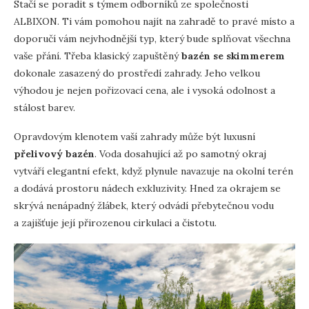
Stačí se poradit s týmem odborníků ze společnosti
ALBIXON. Ti vám pomohou najít na zahradě to pravé místo a
doporučí vám nejvhodnější typ, který bude splňovat všechna
vaše přání. Třeba klasický zapuštěný
bazén se skimmerem
dokonale zasazený do prostředí zahrady. Jeho velkou
výhodou je nejen pořizovací cena, ale i vysoká odolnost a
stálost barev.
Opravdovým klenotem vaší zahrady může být luxusní
přelivový bazén
. Voda dosahující až po samotný okraj
vytváří elegantní efekt, když plynule navazuje na okolní terén
a dodává prostoru nádech exkluzivity. Hned za okrajem se
skrývá nenápadný žlábek, který odvádí přebytečnou vodu
a zajišťuje její přirozenou cirkulaci a čistotu.