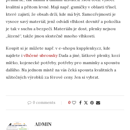
kvalitní a přitom levné. Mají např. gumičky v oblasti třísel,
které zajistí, že obsah drží, kde má být. Samozřejmostí je
vysoce savý materiál, jenž odvádí vlhkost dovnitř a pokožka
je tak v suchu a bezpečí. Materiálu je dost, plenky nejsou
„šizené“, takže jmou skutečně mnoho vlhkosti.
Koupit si je můžete např. v e-shopu kupplenky.cz, kde
najdete i
vlhčené ubrousky
Dada a jiné, látkové plenky, kozí
mléko, kojenecké potřeby, potřeby pro maminky a spoustu
dalšího. Na jednom místě na vás čeká spousta kvalitních a
užitečných výrobků za férové ceny. Jen si vybrat.
0 comments
0
ADMIN