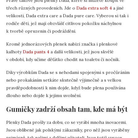
Právě takové jsou plenky Dada, které si můžete koupit ve
třech různých provedeních. Jde o
Dada extra soft 4
a jiné
velikosti, Dada extra care a Dada pure care. Vyberou si tak i
rodiče dětí, jež mají obzvlášť citlivou pokožku náchylnou
k tvorbě opruzenin či podráždění.
Kromě jednorázových plenek nabízí značka i plenkové
kalhoty
Dada pants 4
a další velikosti, jež jsou skvělé
v období, kdy učíme děťátko chodit na toaletu či nočník.
Díky výrobkům Dada se s nehodami spojenými s pročůráním
nebo prokakáním setkáte skutečně výjimečně a s velkou
pravděpodobností k nim dojde, když bude plena používána
dlouho nebo dojde k jejímu uvolnění.
Gumičky zadrží obsah tam, kde má být
Plenky Dada prošly za dobu, co se vyrábí mnoha inovacemi.
Jsou oblíbené jak polskými zákazníky, pro něž jsou vyráběny
primárně, tak našimi a dalšími uživateli. Jsou totiž vysoce