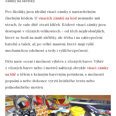
zámky na skříňky.
Pro školáky jsou ideální visací zámky s nastavitelným
číselným kódem. U
visacích zámků na kód
nemusíte mít
strach, že vaše dítě ztratí klíček. Kódové visací zámky jsou
dostupné v různých velikostech – od těch nejdrobnějších,
které se hodí na malé skříňky, ale třeba i na zabezpečení
batohů a tašek, až po velké masivní, které mají vyšší
mechanickou odolnost a tedy i vyšší bezpečnost.
Děti navíc ocení i možnost výběru z různých barev. Výběr
z různých barev nebo i motivů nabízejí obvykle
visací zámky
na klíč
s tělem s krásným barevným potiskem, s možností
popsání a nebo dokonce vyrytí krátkého textu nebo
jednoduchého motivu.