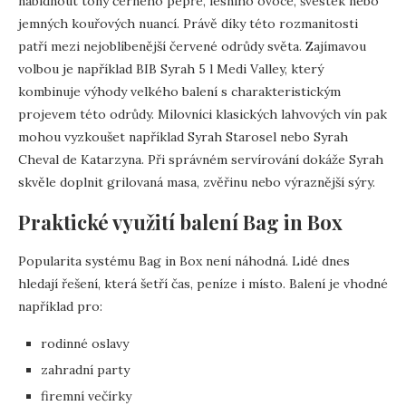
nabídnout tóny černého pepře, lesního ovoce, švestek nebo
jemných kouřových nuancí. Právě díky této rozmanitosti
patří mezi nejoblíbenější červené odrůdy světa. Zajímavou
volbou je například BIB Syrah 5 l Medi Valley, který
kombinuje výhody velkého balení s charakteristickým
projevem této odrůdy. Milovníci klasických lahvových vín pak
mohou vyzkoušet například Syrah Starosel nebo Syrah
Cheval de Katarzyna. Při správném servírování dokáže Syrah
skvěle doplnit grilovaná masa, zvěřinu nebo výraznější sýry.
Praktické využití balení Bag in Box
Popularita systému Bag in Box není náhodná. Lidé dnes
hledají řešení, která šetří čas, peníze i místo. Balení je vhodné
například pro:
rodinné oslavy
zahradní party
firemní večírky