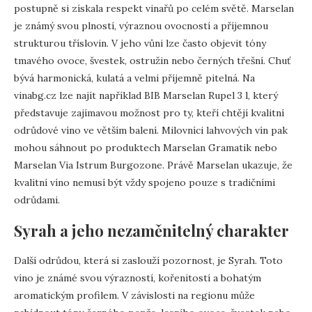
postupně si získala respekt vinařů po celém světě. Marselan
je známý svou plností, výraznou ovocností a příjemnou
strukturou tříslovin. V jeho vůni lze často objevit tóny
tmavého ovoce, švestek, ostružin nebo černých třešní. Chuť
bývá harmonická, kulatá a velmi příjemně pitelná. Na
vinabg.cz lze najít například BIB Marselan Rupel 3 l, který
představuje zajímavou možnost pro ty, kteří chtějí kvalitní
odrůdové víno ve větším balení. Milovníci lahvových vín pak
mohou sáhnout po produktech Marselan Gramatik nebo
Marselan Via Istrum Burgozone. Právě Marselan ukazuje, že
kvalitní víno nemusí být vždy spojeno pouze s tradičními
odrůdami.
Syrah a jeho nezaměnitelný charakter
Další odrůdou, která si zaslouží pozornost, je Syrah. Toto
víno je známé svou výrazností, kořenitostí a bohatým
aromatickým profilem. V závislosti na regionu může