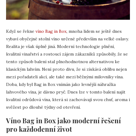
Když se řekne
víno Bag in Box
, mnoha lidem se ještě dnes
vybaví obyčejné stolní víno určené především na velké oslavy.
Realita je však úplně jiná. Moderní technologie plnění,
kvalitní vinařství a rostoucí zájem zákazníků způsobily, že se
tento způsob balení stal plnohodnotnou alternativou ke
klasickým lahvím. Není proto divu, že si získává oblibu nejen
mezi pořadateli akcí, ale také mezi běžnými milovníky vína.
Doba, kdy byl Bag in Box vnímán jako levnější náhražka
lahvového vína, je dávno pryč. Dnes lze v tomto balení najít
kvalitní odrůdová vína, která si zachovávají svou chuť, aroma i
svěžest po dlouhé týdny od otevření.
Víno Bag in Box jako moderní řešení
pro každodenní život