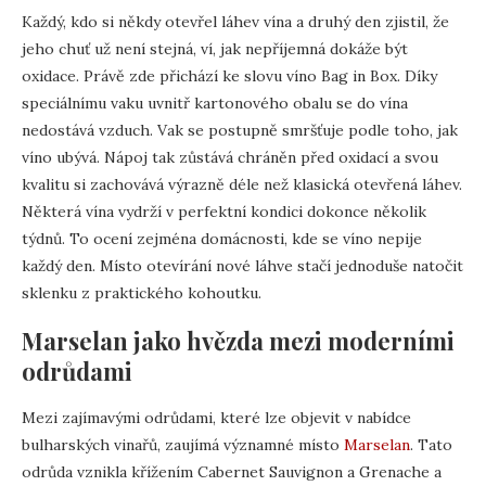
Každý, kdo si někdy otevřel láhev vína a druhý den zjistil, že
jeho chuť už není stejná, ví, jak nepříjemná dokáže být
oxidace. Právě zde přichází ke slovu víno Bag in Box. Díky
speciálnímu vaku uvnitř kartonového obalu se do vína
nedostává vzduch. Vak se postupně smršťuje podle toho, jak
víno ubývá. Nápoj tak zůstává chráněn před oxidací a svou
kvalitu si zachovává výrazně déle než klasická otevřená láhev.
Některá vína vydrží v perfektní kondici dokonce několik
týdnů. To ocení zejména domácnosti, kde se víno nepije
každý den. Místo otevírání nové láhve stačí jednoduše natočit
sklenku z praktického kohoutku.
Marselan jako hvězda mezi moderními
odrůdami
Mezi zajímavými odrůdami, které lze objevit v nabídce
bulharských vinařů, zaujímá významné místo
Marselan
. Tato
odrůda vznikla křížením Cabernet Sauvignon a Grenache a