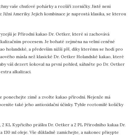
hny vaše chuťové pohárky a rozšíří zorničky. Jistě není
z Jižní Ameriky. Jejich kombinace je naprostá klasika, se kterou
zejší je Přírodní kakao Dr. Oetker, které si zachovává
alkalizačním procesem. Je bohaté zejména na velmi ceněné
akao holandské, a především nižší pH, díky kterému se hodí pro
akaového másla než klasické Dr. Oetker Holandské kakao, které
 aby váš dezert šokoval na první pohled, sáhněte po Dr. Oetker
xtra alkalizaci.
le ponechejte zimě a zvolte kakao přírodní. Nejenže má
ceníte také jeho antioxidační účinky. Tyhle roztomilé košíčky
 2 KL Kypřicího prášku Dr. Oetker a 2 PL Přírodního kakaa Dr.
 a 130 ml oleje. Vše důkladně zamíchejte, a nakonec přisypte