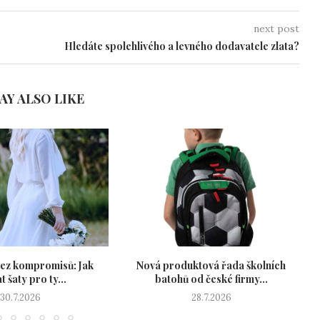
next post
Hledáte spolehlivého a levného dodavatele zlata?
AY ALSO LIKE
ez kompromisů: Jak
Nová produktová řada školních
P
t šaty pro ty...
batohů od české firmy...
30.7.2026
28.7.2026