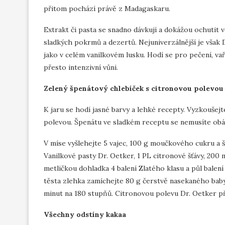
přitom pochází právě z Madagaskaru.
Extrakt či pasta se snadno dávkují a dokážou ochutit 
sladkých pokrmů a dezertů. Nejuniverzálnější je však D
jako v celém vanilkovém lusku. Hodí se pro pečení, va
přesto intenzivní vůni.
Zelený špenátový chlebíček s citronovou polevou
K jaru se hodí jasné barvy a lehké recepty. Vyzkoušej
polevou. Špenátu ve sladkém receptu se nemusíte obáva
V míse vyšlehejte 5 vajec, 100 g moučkového cukru a šp
Vanilkové pasty Dr. Oetker, 1 PL citronové šťávy, 200 
metličkou dohladka 4 balení Zlatého klasu a půl bale
těsta zlehka zamíchejte 80 g čerstvě nasekaného baby
minut na 180 stupňů. Citronovou polevu Dr. Oetker př
Všechny odstíny kakaa