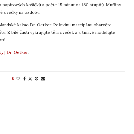
 papírových košíčků a pečte 15 minut na 180 stupňů. Muffiny
vé ovečky na ozdobu.
olandské kakao Dr. Oetker. Polovinu marcipánu obarvěte
. Z bílé části vykrajujte těla oveček a z tmavé modelujte
ntů.
y | Dr. Oetker
.
0