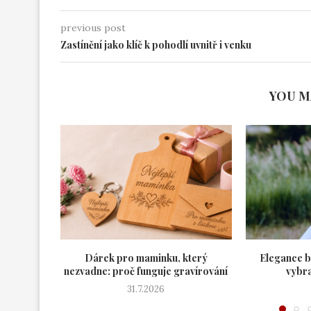
previous post
Zastínění jako klíč k pohodlí uvnitř i venku
YOU M
Dárek pro maminku, který
Elegance b
nezvadne: proč funguje gravírování
vybra
31.7.2026