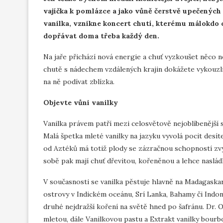
vajíčka k pomlázce a jako vůně čerstvě upečenýc
vanilka, vznikne koncert chutí, kterému málokdo 
dopřávat doma třeba každý den.
Na jaře přichází nová energie a chuť vyzkoušet něco 
chutě s nádechem vzdálených krajin dokážete vykouzlit
na ně podívat zblízka.
Objevte vůni vanilky
Vanilka právem patří mezi celosvětově nejoblíbenější 
Malá špetka mleté vanilky na jazyku vyvolá pocit desít
od Aztéků má totiž plody se zázračnou schopností zvý
sobě pak mají chuť dřevitou, kořeněnou a lehce naslád
V současnosti se vanilka pěstuje hlavně na Madagaskaru
ostrovy v Indickém oceánu, Srí Lanka, Bahamy či Indoné
druhé nejdražší koření na světě hned po šafránu. Dr. O
mletou, dále Vanilkovou pastu a Extrakt vanilky bourbo