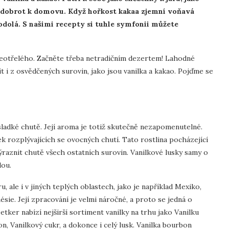
h dobrot k domovu. Když hořkost kakaa zjemní voňavá
odolá. S našimi recepty si tuhle symfonii můžete
neotřelého. Začněte třeba netradičním dezertem! Lahodné
 i z osvědčených surovin, jako jsou vanilka a kakao. Pojďme se
sladké chutě. Její aroma je totiž skutečně nezapomenutelné.
ek rozplývajících se ovocných chutí. Tato rostlina pocházející
raznit chutě všech ostatních surovin. Vanilkové lusky samy o
lou.
, ale i v jiných teplých oblastech, jako je například Mexiko,
sie. Její zpracování je velmi náročné, a proto se jedná o
etker nabízí nejširší sortiment vanilky na trhu jako Vanilku
n, Vanilkový cukr, a dokonce i celý lusk. Vanilka bourbon