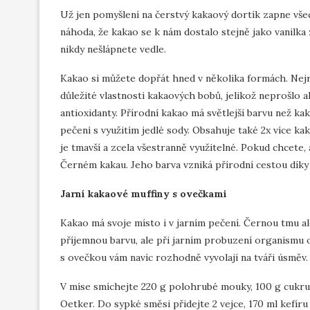
Už jen pomyšlení na čerstvý kakaový dortík zapne všec
náhoda, že kakao se k nám dostalo stejně jako vanilka 
nikdy nešlápnete vedle.
Kakao si můžete dopřát hned v několika formách. Nejry
důležité vlastnosti kakaových bobů, jelikož neprošlo 
antioxidanty. Přírodní kakao má světlejší barvu než k
pečení s využitím jedlé sody. Obsahuje také 2x více k
je tmavší a zcela všestranně využitelné. Pokud chcete,
Černém kakau. Jeho barva vzniká přírodní cestou díky e
Jarní kakaové muffiny s ovečkami
Kakao má svoje místo i v jarním pečení. Černou tmu a
příjemnou barvu, ale při jarním probuzení organismu o
s ovečkou vám navíc rozhodně vyvolají na tváři úsměv.
V míse smíchejte 220 g polohrubé mouky, 100 g cukru,
Oetker. Do sypké směsi přidejte 2 vejce, 170 ml kefíru