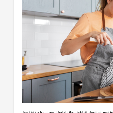
Jen těžko bychom hledali ikoničtější dvojici, než je