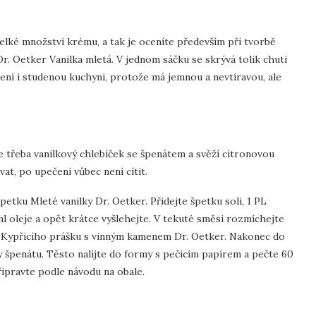
velké množství krému, a tak je oceníte především při tvorbě
r. Oetker Vanilka mletá. V jednom sáčku se skrývá tolik chuti
ření i studenou kuchyni, protože má jemnou a nevtíravou, ale
te třeba vanilkový chlebíček se špenátem a svěží citronovou
t, po upečení vůbec není cítit.
etku Mleté vanilky Dr. Oetker. Přidejte špetku soli, 1 PL
ml oleje a opět krátce vyšlehejte. V tekuté směsi rozmíchejte
ní Kypřicího prášku s vinným kamenem Dr. Oetker. Nakonec do
 špenátu. Těsto nalijte do formy s pečicím papírem a pečte 60
ipravte podle návodu na obale.