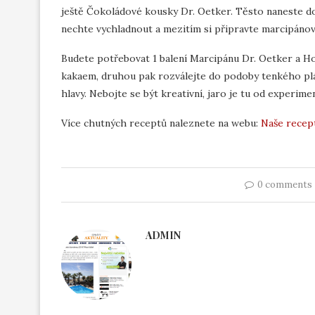
ještě Čokoládové kousky Dr. Oetker. Těsto naneste do
nechte vychladnout a mezitím si připravte marcipáno
Budete potřebovat 1 balení Marcipánu Dr. Oetker a H
kakaem, druhou pak rozválejte do podoby tenkého plátu
hlavy. Nebojte se být kreativní, jaro je tu od experime
Více chutných receptů naleznete na webu:
Naše recept
0 comments
ADMIN