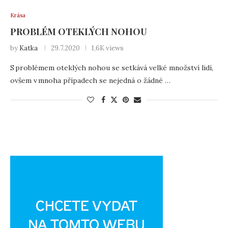
Krása
PROBLÉM OTEKLÝCH NOHOU
by
Katka
29.7.2020
1,6K views
S problémem oteklých nohou se setkává velké množství lidí,
ovšem v mnoha případech se nejedná o žádné …