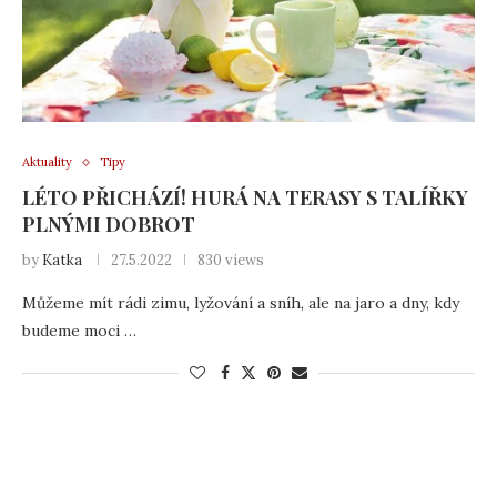
Aktuality
Tipy
LÉTO PŘICHÁZÍ! HURÁ NA TERASY S TALÍŘKY
PLNÝMI DOBROT
by
Katka
27.5.2022
830 views
Můžeme mít rádi zimu, lyžování a sníh, ale na jaro a dny, kdy
budeme moci …