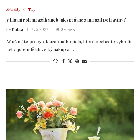
Aktuality
Tipy
V hlavní roli mrazák aneb jak správně zamrazit potraviny?
by
Katka
27.5.2022
900 views
Ať už máte přebytek uvařeného jídla, které nechcete vyhodit
nebo jste udělali velký nákup a …