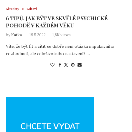
Aktuality
Zdraví
6 TIPŮ, JAK BÝT VE SKVĚLÉ PSYCHICKÉ
POHODĚ V KAŽDÉM VĚKU
by
Katka
19.5.2022
1,8K views
Víte, že být fit a cítit se dobře není otázka impulzivního
rozhodnutí, ale celoživotního nastavení? …