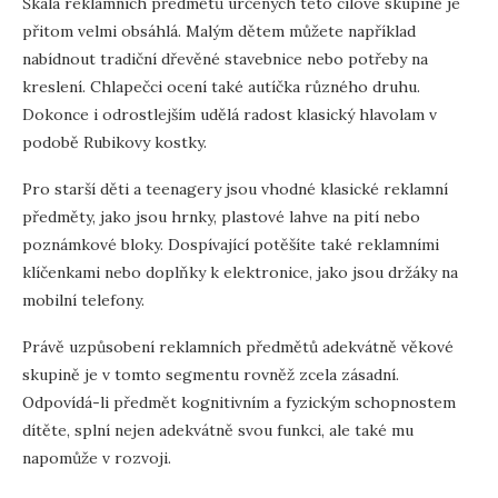
Škála reklamních předmětů určených této cílové skupině je
přitom velmi obsáhlá. Malým dětem můžete například
nabídnout tradiční dřevěné stavebnice nebo potřeby na
kreslení. Chlapečci ocení také autíčka různého druhu.
Dokonce i odrostlejším udělá radost klasický hlavolam v
podobě Rubikovy kostky.
Pro starší děti a teenagery jsou vhodné klasické reklamní
předměty, jako jsou hrnky, plastové lahve na pití nebo
poznámkové bloky. Dospívající potěšíte také reklamními
klíčenkami nebo doplňky k elektronice, jako jsou držáky na
mobilní telefony.
Právě uzpůsobení reklamních předmětů adekvátně věkové
skupině je v tomto segmentu rovněž zcela zásadní.
Odpovídá-li předmět kognitivním a fyzickým schopnostem
dítěte, splní nejen adekvátně svou funkci, ale také mu
napomůže v rozvoji.