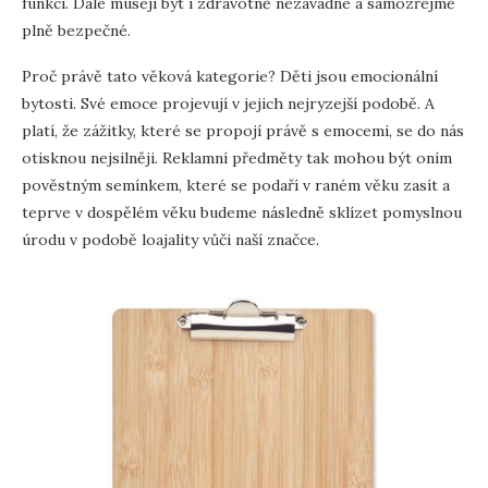
funkci. Dále musejí být i zdravotně nezávadné a samozřejmě
plně bezpečné.
Proč právě tato věková kategorie? Děti jsou emocionální
bytosti. Své emoce projevují v jejich nejryzejší podobě. A
platí, že zážitky, které se propojí právě s emocemi, se do nás
otisknou nejsilněji. Reklamní předměty tak mohou být oním
pověstným semínkem, které se podaří v raném věku zasít a
teprve v dospělém věku budeme následně sklízet pomyslnou
úrodu v podobě loajality vůči naší značce.