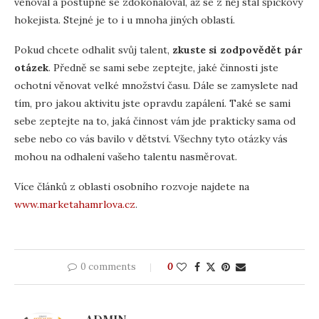
věnoval a postupně se zdokonaloval, až se z něj stal špičkový
hokejista. Stejné je to i u mnoha jiných oblastí.
Pokud chcete odhalit svůj talent,
zkuste si zodpovědět pár
otázek
. Předně se sami sebe zeptejte, jaké činnosti jste
ochotní věnovat velké množství času. Dále se zamyslete nad
tím, pro jakou aktivitu jste opravdu zapálení. Také se sami
sebe zeptejte na to, jaká činnost vám jde prakticky sama od
sebe nebo co vás bavilo v dětství. Všechny tyto otázky vás
mohou na odhalení vašeho talentu nasměrovat.
Více článků z oblasti osobního rozvoje najdete na
www.marketahamrlova.cz
.
0 comments
0