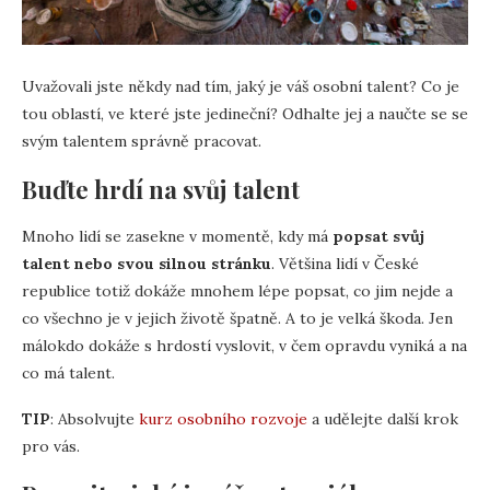
Uvažovali jste někdy nad tím, jaký je váš osobní talent? Co je
tou oblastí, ve které jste jedineční? Odhalte jej a naučte se se
svým talentem správně pracovat.
Buďte hrdí na svůj talent
Mnoho lidí se zasekne v momentě, kdy má
popsat svůj
talent nebo svou silnou stránku
. Většina lidí v České
republice totiž dokáže mnohem lépe popsat, co jim nejde a
co všechno je v jejich životě špatně. A to je velká škoda. Jen
málokdo dokáže s hrdostí vyslovit, v čem opravdu vyniká a na
co má talent.
TIP
: Absolvujte
kurz osobního rozvoje
a udělejte další krok
pro vás.