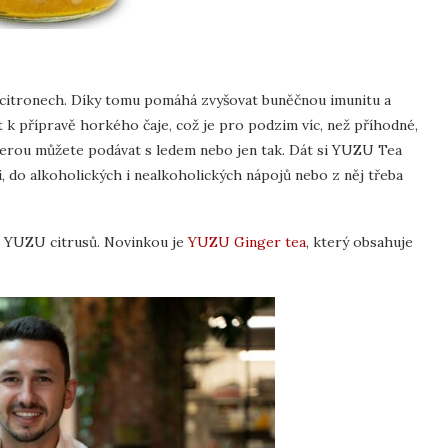
h citronech. Díky tomu pomáhá zvyšovat buněčnou imunitu a
 k přípravě horkého čaje, což je pro podzim víc, než příhodné,
kterou můžete podávat s ledem nebo jen tak. Dát si YUZU Tea
ni, do alkoholických i nealkoholických nápojů nebo z něj třeba
z YUZU citrusů. Novinkou je
YUZU Ginger tea
, který obsahuje