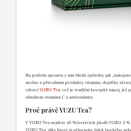
Na podzim spousta z nás hledá způsoby, jak „nakopnout“
možno s přírodními produkty, vitamíny, doplňky strav
zdravý
YUZU Tea
, což je tradiční korejský nápoj, je
obsahem vitaminu C a antioxidanty.
Proč právě YUZU Tea?
V YUZU Tea nejdete 45 %čerstvých plodů YUZU, 5 % m
YUZU Tea, díky které si připravíte šálek horkého ne