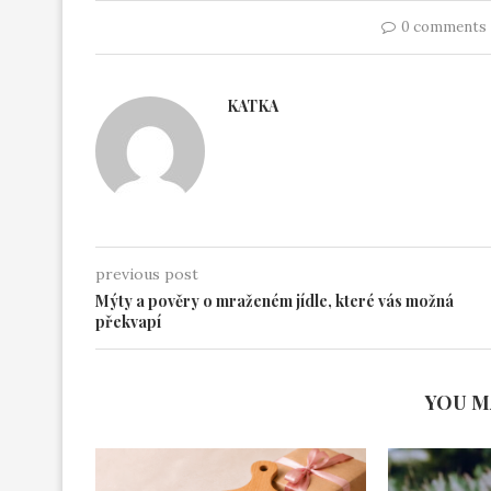
0 comments
KATKA
previous post
Mýty a pověry o mraženém jídle, které vás možná
překvapí
YOU M