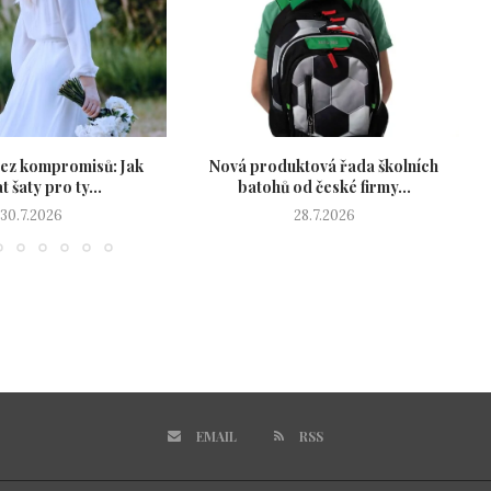
ez kompromisů: Jak
Nová produktová řada školních
P
t šaty pro ty...
batohů od české firmy...
30.7.2026
28.7.2026
EMAIL
RSS