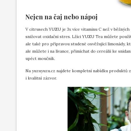
Nejen na čaj nebo nápoj
V citrusech YUZU je 3x více vitaminu C než v běžnýc
snižovat oxidační stres. Lžíci YUZU Tea můžete použít
ale také pro přípravou studené osvěžující limonády, 
ale můžete i na lívance, přimíchat do cereálií ke snída
upéct moučník.
Na yuzuyuzu.cz najdete kompletní nabídku produktů 
i kvalitní zázvor.