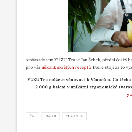
Ambasadorem YUZU Tea je Jan Šebek, přední český bar
pro vás
několik skvělých receptů
, které stojí za to vy
YUZU Tea můžete věnovat i k Vánocům. Co třeba 
2 000 g balení v unikátní ergonomické tvaro
yu
ČAJ
NÁPOJ
YUZU TEA