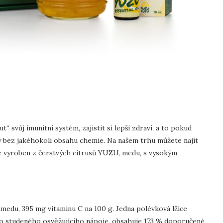
 svůj imunitní systém, zajistit si lepší zdraví, a to pokud
y bez jakéhokoli obsahu chemie. Na našem trhu můžete najít
ž je vyroben z čerstvých citrusů YUZU, medu, s vysokým
edu, 395 mg vitaminu C na 100 g. Jedna polévková lžíce
bo studeného osvěžujícího nápoje, obsahuje 173 % doporučené