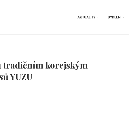
AKTUALITY
BYDLENÍ
u tradičním korejským
usů YUZU