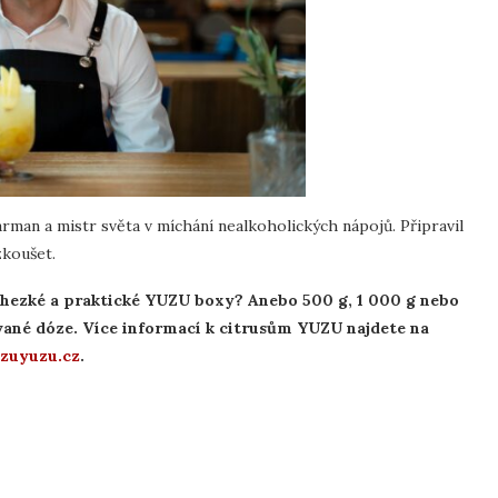
man a mistr světa v míchání nealkoholických nápojů. Připravil
zkoušet.
hezké a praktické YUZU boxy? Anebo 500 g, 1 000 g nebo
vané dóze. Více informací k citrusům YUZU najdete na
zuyuzu.cz
.