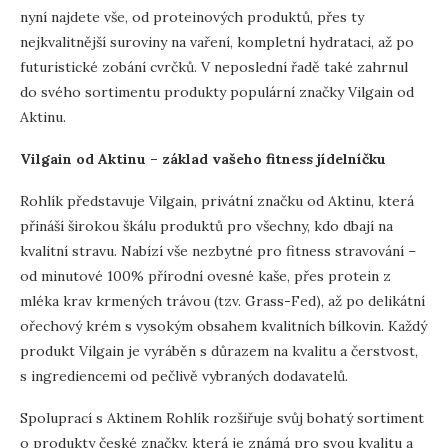
nyní najdete vše, od proteinových produktů, přes ty
nejkvalitnější suroviny na vaření, kompletní hydrataci, až po
futuristické zobání cvrčků. V neposlední řadě také zahrnul
do svého sortimentu produkty populární značky Vilgain od
Aktinu.
Vilgain od Aktinu – základ vašeho fitness jídelníčku
Rohlík představuje Vilgain, privátní značku od Aktinu, která
přináší širokou škálu produktů pro všechny, kdo dbají na
kvalitní stravu. Nabízí vše nezbytné pro fitness stravování –
od minutové 100% přírodní ovesné kaše, přes protein z
mléka krav krmených trávou (tzv. Grass-Fed), až po delikátní
ořechový krém s vysokým obsahem kvalitních bílkovin. Každý
produkt Vilgain je vyráběn s důrazem na kvalitu a čerstvost,
s ingrediencemi od pečlivě vybraných dodavatelů.
Spoluprací s Aktinem Rohlík rozšiřuje svůj bohatý sortiment
o produkty české značky, která je známá pro svou kvalitu a