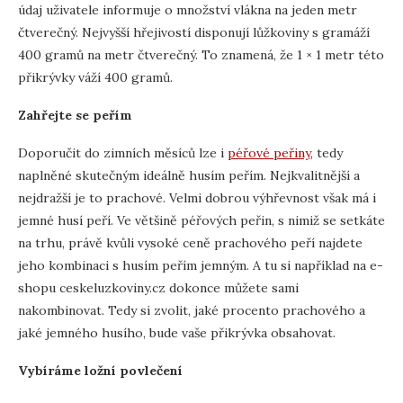
údaj uživatele informuje o množství vlákna na jeden metr
čtverečný. Nejvyšší hřejivostí disponují lůžkoviny s gramáží
400 gramů na metr čtverečný. To znamená, že 1 × 1 metr této
přikrývky váží 400 gramů.
Zahřejte se peřím
Doporučit do zimních měsíců lze i
péřové peřiny
, tedy
naplněné skutečným ideálně husím peřím. Nejkvalitnější a
nejdražší je to prachové. Velmi dobrou výhřevnost však má i
jemné husí peří. Ve většině péřových peřin, s nimiž se setkáte
na trhu, právě kvůli vysoké ceně prachového peří najdete
jeho kombinaci s husím peřím jemným. A tu si například na e-
shopu ceskeluzkoviny.cz dokonce můžete sami
nakombinovat. Tedy si zvolit, jaké procento prachového a
jaké jemného husího, bude vaše přikrývka obsahovat.
Vybíráme ložní povlečení