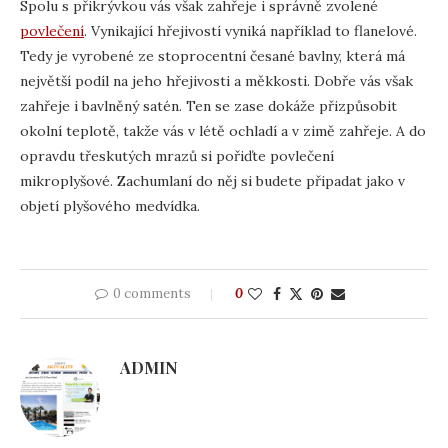
Spolu s přikrývkou vás však zahřeje i správně zvolené
povlečení
. Vynikající hřejivostí vyniká například to flanelové.
Tedy je vyrobené ze stoprocentní česané bavlny, která má
největší podíl na jeho hřejivosti a měkkosti. Dobře vás však
zahřeje i bavlněný satén. Ten se zase dokáže přizpůsobit
okolní teplotě, takže vás v létě ochladí a v zimě zahřeje. A do
opravdu třeskutých mrazů si pořiďte povlečení
mikroplyšové. Zachumlaní do něj si budete připadat jako v
objetí plyšového medvídka.
0 comments
0
ADMIN