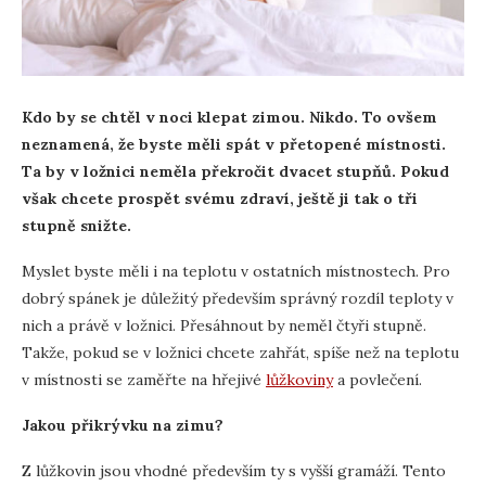
Kdo by se chtěl v noci klepat zimou. Nikdo. To ovšem
neznamená, že byste měli spát v přetopené místnosti.
Ta by v ložnici neměla překročit dvacet stupňů. Pokud
však chcete prospět svému zdraví, ještě ji tak o tři
stupně snižte.
Myslet byste měli i na teplotu v ostatních místnostech. Pro
dobrý spánek je důležitý především správný rozdíl teploty v
nich a právě v ložnici. Přesáhnout by neměl čtyři stupně.
Takže, pokud se v ložnici chcete zahřát, spíše než na teplotu
v místnosti se zaměřte na hřejivé
lůžkoviny
a povlečení.
Jakou přikrývku na zimu?
Z lůžkovin jsou vhodné především ty s vyšší gramáží. Tento