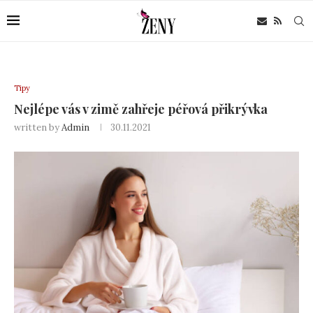
Tipy
Nejlépe vás v zimě zahřeje péřová přikrývka
written by
Admin
30.11.2021