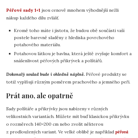
Péřové sady 1+1
jsou cenově mnohem výhodnější nežli
nákup každého dílu zvlášť.
Kromě toho máte i jistotu, že budou obě součásti vaší
postele barevně sladěny z hlediska povrchového
potahového materiálu.
Potahovou látkou je bavlna, která ještě zvyšuje komfort a
snášenlivost péřových přikrývek a polštářů.
Dokonalý soulad bude i ohledně náplně.
Péřové produkty se
totiž vyplňují různým poměrem prachového a jemného peří.
Prát ano, ale opatrně
Sady polštáře a přikrývky jsou nabízeny v různých
velikostních variantách. Můžete mít buď klasickou přikrývku
o rozměrech 140×200 cm nebo zvolit některou
z prodloužených variant. Ve velké oblibě je například
péřová