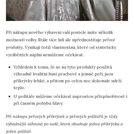
Při nákupu nového vybavení vaší postele máte několik
možností volby. Stále více lidí ale upřednostňuje
péřové
produkty.
Vynikají totiž vlastnostmi, které od synteticky
vyráběných náplní nemůžeme očekávat.
Vzhledem k tomu, že se na tyto produkty používá
výhradně kvalitní husí prachové a jemné peří, jsou
přikrývky lehké, a přitom po celou noc dokonale udrží
teplo.
U polštáře můžeme očekávat naprostou přizpůsobivost i
při časném pohybu hlavy.
Při nákupu péřových přikrývek a péřových polštářů je vždy
výhodnější sáhnout po sadě, která obsahuje jednu přikrývku a
jeden polštář.