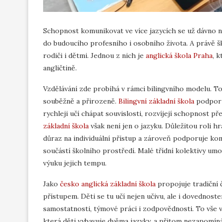
Schopnost komunikovat ve více jazycích se už dávno n
do budoucího profesního i osobního života. A právě ško
rodiči i dětmi. Jednou z nich je
anglická škola Praha
, 
angličtině.
Vzdělávání zde probíhá v rámci bilingvního modelu. To
souběžně a přirozeně.
Bilingvní základní škola
podporuj
rychleji učí chápat souvislosti, rozvíjejí schopnost p
základní škola
však není jen o jazyku. Důležitou roli h
důraz na individuální přístup a zároveň podporuje kom
součástí školního prostředí. Malé třídní kolektivy umo
výuku jejich tempu.
Jako
česko anglická základní škola
propojuje tradiční
přístupem. Děti se tu učí nejen učivu, ale i dovednos
samostatnosti, týmové práci i zodpovědnosti. To vše v 
která děti vybavuje dvěma jazyky, a přitom nezapomíná