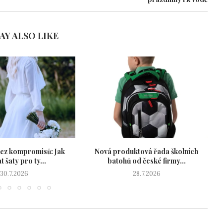
AY ALSO LIKE
ez kompromisů: Jak
Nová produktová řada školních
P
t šaty pro ty...
batohů od české firmy...
30.7.2026
28.7.2026