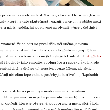
epovažuje za nadstandard. Naopak, stává se klíčovou výbavou
ly, které na tuto skutečnost reagují, získávají na oblibě mezi
která nabízí vzdělávání postavené na plynulé výuce v češtině i
 znamená, že se děti od první třídy učí oběma jazykům
e nejen jazykové dovednosti, ale i kognitivní vývoj: děti se
řepínat mezi systémy a přemýšlet v širších kontextech.
Anglická
rají i hodnoty jako empatie, spolupráce a respekt. Škola klade
unitní duch a dítě se tak nestává pouze žákem, ale aktivní
žňují učitelům lépe vnímat potřeby jednotlivců a přizpůsobit
 české vzdělávací principy s moderním mezinárodním
tem, které jim umožní uspět v proměnlivém světě – komunikaci,
prostředí, které je otevřené, podporující a motivující. Škola,
 na jejich osobní rozvoj, má ve světě moderního vzdělávání