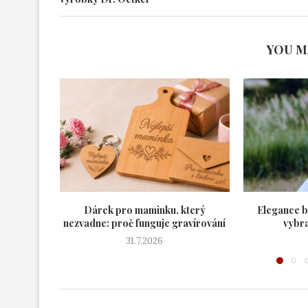
YOU M
Dárek pro maminku, který
Elegance b
nezvadne: proč funguje gravírování
vybra
31.7.2026