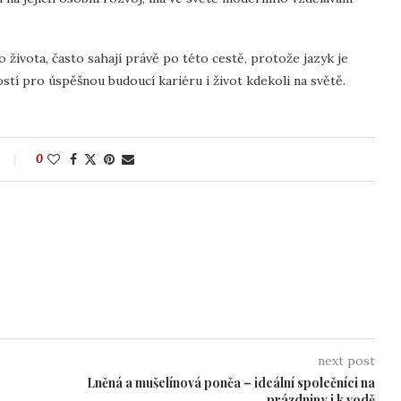
o života, často sahají právě po této cestě, protože jazyk je
ností pro úspěšnou budoucí kariéru i život kdekoli na světě.
0
next post
Lněná a mušelínová ponča – ideální společníci na
prázdniny i k vodě