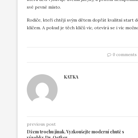
své pevné místo.
Rodiče, kteří chtějí svým dětem dopřát kvalitní start d
klíčem. A pokud je těch klíčů víc, otevírá se i víc mož
0 comments
KATKA
previous post
Džem trochu jinak. Vyzkoušejte moderní chutě s
výrobky Dr. Oetker