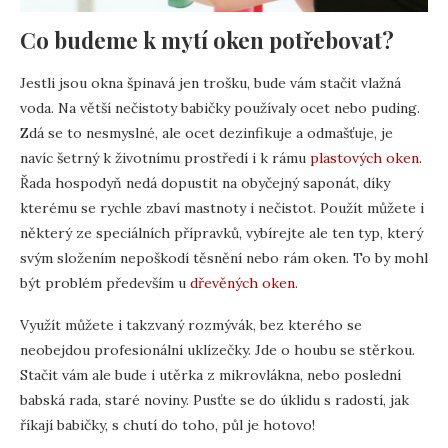
Co budeme k mytí oken potřebovat?
Jestli jsou okna špinavá jen trošku, bude vám stačit vlažná
voda. Na větší nečistoty babičky používaly ocet nebo puding.
Zdá se to nesmyslné, ale ocet dezinfikuje a odmašťuje, je
navíc šetrný k životnímu prostředí i k rámu
plastových oken
.
Řada hospodyň nedá dopustit na obyčejný saponát, díky
kterému se rychle zbaví mastnoty i nečistot. Použít můžete i
některý ze speciálních přípravků, vybírejte ale ten typ, který
svým složením nepoškodí těsnění nebo rám oken. To by mohl
být problém především u
dřevěných oken
.
Využít můžete i takzvaný rozmývák, bez kterého se
neobejdou profesionální uklízečky. Jde o houbu se stěrkou.
Stačit vám ale bude i utěrka z mikrovlákna, nebo poslední
babská rada, staré noviny. Pusťte se do úklidu s radostí, jak
říkají babičky, s chutí do toho, půl je hotovo!