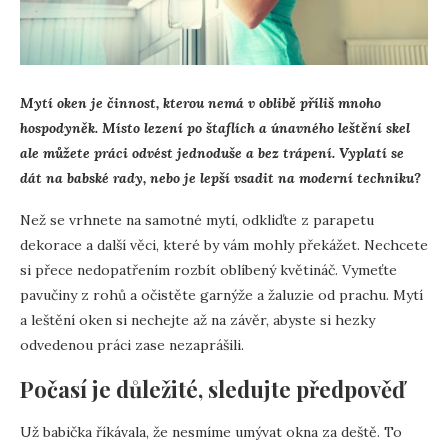
Mytí oken je činnost, kterou nemá v oblibě příliš mnoho
hospodyněk. Místo lezení po štaflích a únavného leštění skel
ale můžete práci odvést jednoduše a bez trápení. Vyplatí se
dát na babské rady, nebo je lepší vsadit na moderní techniku?
Než se vrhnete na samotné mytí, odkliďte z parapetu
dekorace a další věci, které by vám mohly překážet. Nechcete
si přece nedopatřením rozbít oblíbený květináč. Vymeťte
pavučiny z rohů a očistěte garnýže a žaluzie od prachu. Mytí
a leštění oken si nechejte až na závěr, abyste si hezky
odvedenou práci zase nezaprášili.
Počasí je důležité, sledujte předpověď
Už babička říkávala, že nesmíme umývat okna za deště. To