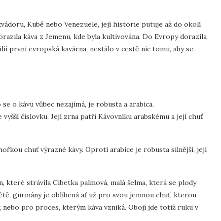
Ekvádoru, Kubě nebo Venezuele, její historie putuje až do okolí
orazila káva z Jemenu, kde byla kultivována. Do Evropy dorazila
tálii první evropská kavárna, nestálo v cestě nic tomu, aby se
 se o kávu vůbec nezajímá, je robusta a arabica.
yšší číslovku. Její zrna patří Kávovníku arabskému a její chuť
řkou chuť výrazné kávy. Oproti arabice je robusta silnější, její
n, které strávila Cibetka palmová, malá šelma, která se plody
větě, gurmány je oblíbená ať už pro svou jemnou chuť, kterou
, nebo pro proces, kterým káva vzniká. Obojí jde totiž ruku v