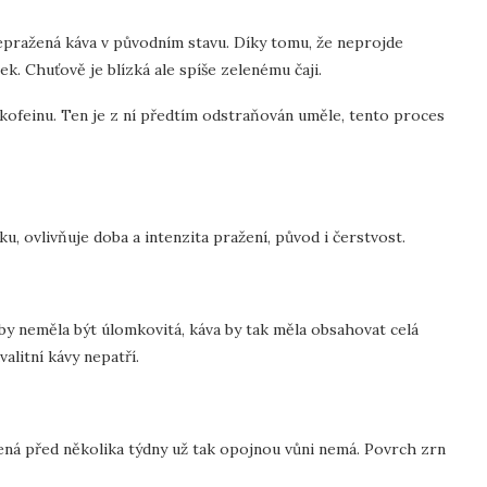
 nepražená káva v původním stavu. Díky tomu, že neprojde
k. Chuťově je blízká ale spíše zelenému čaji.
kofeinu. Ten je z ní předtím odstraňován uměle, tento proces
u, ovlivňuje doba a intenzita pražení, původ i čerstvost.
 neměla být úlomkovitá, káva by tak měla obsahovat celá
valitní kávy nepatří.
ená před několika týdny už tak opojnou vůni nemá. Povrch zrn