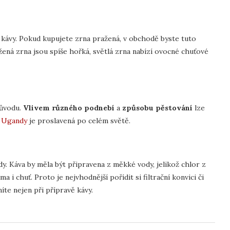
lu kávy. Pokud kupujete zrna pražená, v obchodě byste tuto
ená zrna jsou spíše hořká, světlá zrna nabízí ovocné chuťové
původu.
Vlivem různého podnebí
a
způsobu pěstování
lze
z Ugandy
je proslavená po celém světě.
vody. Káva by měla být připravena z měkké vody, jelikož chlor z
 chuť. Proto je nejvhodnější pořídit si filtrační konvici či
níte nejen při přípravě kávy.