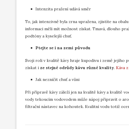
Intenzita pražení udává směr
To, jak intenzivně byla zrna upražena, zjistíte na oba
informaci měli mít možnost získat. Tmavá, dlouho praž
podtóny a kyselejší chuť.
Ptejte se i na zemi původu
Svoji roli v kvalitě kávy hraje kupodivu i země jejího 
získat i
ze stejné odrůdy kávu různé kvality
.
Káva 
Jak nezničit chuť a vůni
Při přípravě kávy záleží jen na kvalitě kávy a kvalitě 
vody tekoucím vodovodem může nápoj připravit o aroma i
filtrační nástavec na kohoutek. Kvalitní vodu totiž oce