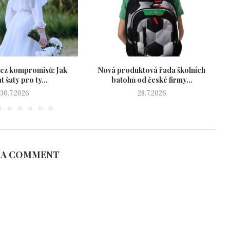
ez kompromisů: Jak
Nová produktová řada školních
P
t šaty pro ty...
batohů od české firmy...
30.7.2026
28.7.2026
 A COMMENT