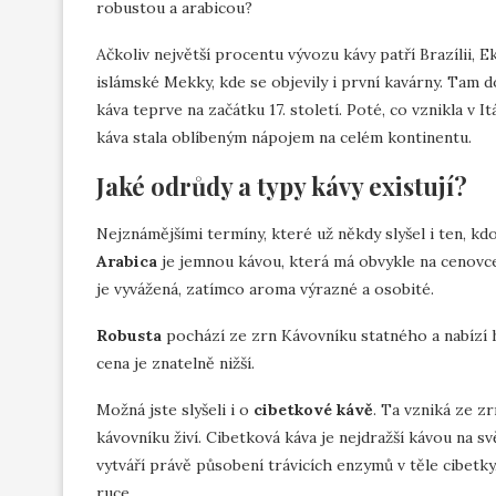
robustou a arabicou?
Ačkoliv největší procentu vývozu kávy patří Brazílii, 
islámské Mekky, kde se objevily i první kavárny. Tam d
káva teprve na začátku 17. století. Poté, co vznikla v I
káva stala oblíbeným nápojem na celém kontinentu.
Jaké odrůdy a typy kávy existují?
Nejznámějšími termíny, které už někdy slyšel i ten, kdo
Arabica
je jemnou kávou, která má obvykle na cenovce v
je vyvážená, zatímco aroma výrazné a osobité.
Robusta
pochází ze zrn Kávovníku statného a nabízí ho
cena je znatelně nižší.
Možná jste slyšeli i o
cibetkové kávě
. Ta vzniká ze zr
kávovníku živí. Cibetková káva je nejdražší kávou na s
vytváří právě působení trávicích enzymů v těle cibetky
ruce.