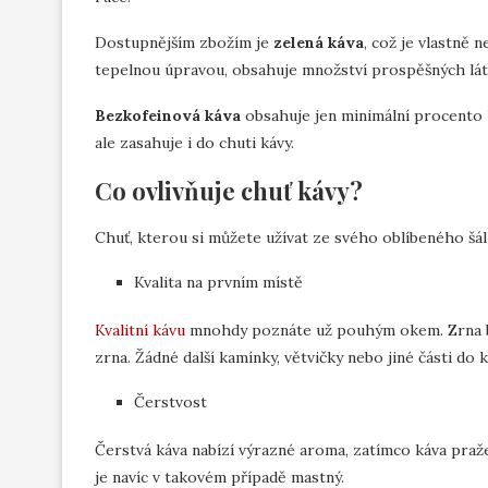
Dostupnějším zbožím je
zelená káva
, což je vlastně
tepelnou úpravou, obsahuje množství prospěšných láte
Bezkofeinová káva
obsahuje jen minimální procento 
ale zasahuje i do chuti kávy.
Co ovlivňuje chuť kávy?
Chuť, kterou si můžete užívat ze svého oblíbeného šálk
Kvalita na prvním místě
Kvalitní kávu
mnohdy poznáte už pouhým okem. Zrna by
zrna. Žádné další kamínky, větvičky nebo jiné části do k
Čerstvost
Čerstvá káva nabízí výrazné aroma, zatímco káva praž
je navíc v takovém případě mastný.