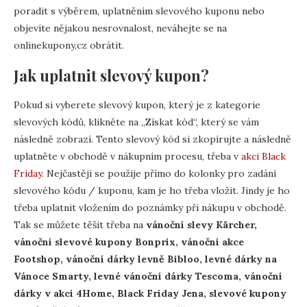
poradit s výběrem, uplatněním slevového kuponu nebo
objevíte nějakou nesrovnalost, neváhejte se na
onlinekupony,cz obrátit.
Jak uplatnit slevový kupon?
Pokud si vyberete slevový kupon, který je z kategorie
slevových kódů, klikněte na „Získat kód“, který se vám
následně zobrazí. Tento slevový kód si zkopírujte a následně
uplatněte v obchodě v nákupním procesu, třeba v
akci Black
Friday
. Nejčastěji se použije přímo do kolonky pro zadání
slevového kódu / kuponu, kam je ho třeba vložit. Jindy je ho
třeba uplatnit vložením do poznámky při nákupu v obchodě.
Tak se můžete těšit třeba na
vánoční slevy Kärcher,
vánoční slevové kupony Bonprix, vánoční akce
Footshop, vánoční dárky levně Bibloo, levné dárky na
Vánoce Smarty, levné vánoční dárky Tescoma, vánoční
dárky v akci 4Home, Black Friday Jena, slevové kupony