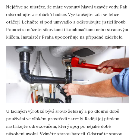
Nejdříve se ujistěte, že máte vypnutý hlavní uzávěr vody. Pak
odšroubujte z roháčků hadice. Vyzkoušejte, zda se lehce
otáčejí. Lehněte si pod umyvadlo a odšroubujte jisticí šroub.
Pomoci si můžete sikovkami i kombinačkami nebo stranovým
klíčem. Instalatér Praha upozorňuje na případné zádrhele.
U laciných výrobků bývá šroub železný a po dlouhé době
používání ve vlhkém prostředí zarezlý. Raději jej předem
nastříkejte odrezovačem, který spoj po nějaké době
působení uvolní. Vyjměte starou baterii. Odstraňte starou