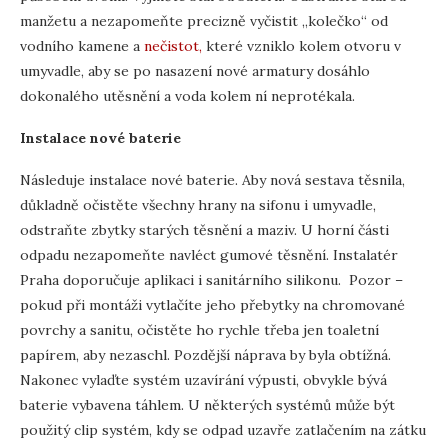
manžetu a nezapomeňte precizně vyčistit „kolečko“ od
vodního kamene a
nečistot,
které vzniklo kolem otvoru v
umyvadle, aby se po nasazení nové armatury dosáhlo
dokonalého utěsnění a voda kolem ní neprotékala.
Instalace nové baterie
Následuje instalace nové baterie. Aby nová sestava těsnila,
důkladně očistěte všechny hrany na sifonu i umyvadle,
odstraňte zbytky starých těsnění a maziv. U horní části
odpadu nezapomeňte navléct gumové těsnění. Instalatér
Praha doporučuje aplikaci i sanitárního silikonu. Pozor –
pokud při montáži vytlačíte jeho přebytky na chromované
povrchy a sanitu, očistěte ho rychle třeba jen toaletní
papírem, aby nezaschl. Pozdější náprava by byla obtížná.
Nakonec vylaďte systém uzavírání výpusti, obvykle bývá
baterie vybavena táhlem. U některých systémů může být
použitý clip systém, kdy se odpad uzavře zatlačením na zátku