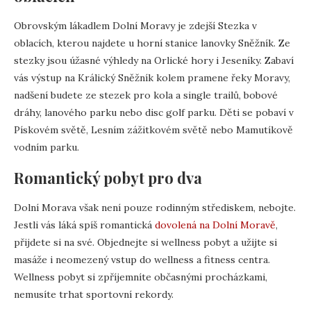
Obrovským lákadlem Dolní Moravy je zdejší Stezka v
oblacích, kterou najdete u horní stanice lanovky Sněžník. Ze
stezky jsou úžasné výhledy na Orlické hory i Jeseníky. Zabaví
vás výstup na Králický Sněžník kolem pramene řeky Moravy,
nadšení budete ze stezek pro kola a single trailů, bobové
dráhy, lanového parku nebo disc golf parku. Děti se pobaví v
Pískovém světě, Lesním zážitkovém světě nebo Mamutíkově
vodním parku.
Romantický pobyt pro dva
Dolní Morava však není pouze rodinným střediskem, nebojte.
Jestli vás láká spíš romantická
dovolená na Dolní Moravě
,
přijdete si na své. Objednejte si wellness pobyt a užijte si
masáže i neomezený vstup do wellness a fitness centra.
Wellness pobyt si zpříjemníte občasnými procházkami,
nemusíte trhat sportovní rekordy.