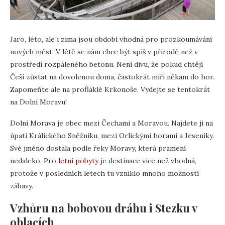
Jaro, léto, ale i zima jsou období vhodná pro prozkoumávání
nových měst. V létě se nám chce být spíš v přírodě než v
prostředí rozpáleného betonu. Není divu, že pokud chtějí
Češi zůstat na dovolenou doma, častokrát míří někam do hor.
Zapomeňte ale na profláklé Krkonoše. Vydejte se tentokrát
na Dolní Moravu!
Dolní Morava je obec mezi Čechami a Moravou. Najdete ji na
úpatí Králického Sněžníku, mezi Orlickými horami a Jeseníky.
Své jméno dostala podle řeky Moravy, která pramení
nedaleko. Pro
letní pobyty
je destinace více než vhodná,
protože v posledních letech tu vzniklo mnoho možností
zábavy.
Vzhůru na bobovou dráhu i Stezku v
oblacích