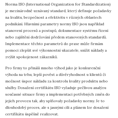
Norma ISO (International Organization for Standardization)
je mezinárodně uznávaný standard, který definuje požadavky
na kvalitu, bezpečnost a efektivitu v různých oblastech
podnikání. Hlavními parametry normy ISO jsou například
stanovení procesů a postupů, dokumentace systému řízení
nebo zajištění dodržování předem stanovených standardů.
Implementace těchto parametrů do praxe může firmám
pomoci zlepšit své výkonnostní ukazatele, snížit náklady a
zvýšit spokojenost zákazníků.
Pro firmy to přináší mnoho výhod jako je konkurenční
výhoda na trhu, lepší pověst a důvěryhodnost u klientů či
možnost úspor nákladu za kontrolu kvality produktu nebo
služby. Dosažení certifikátu ISO vyžaduje pečlivou analýzu
současné situace firmy a implementaci potřebných změn do
jejich provozu tak, aby splňovaly požadavky normy. Je to
dlouhodobý proces, ale s jasnými cíli a plánem lze dosažení
certifikátu úspěšně realizovat.