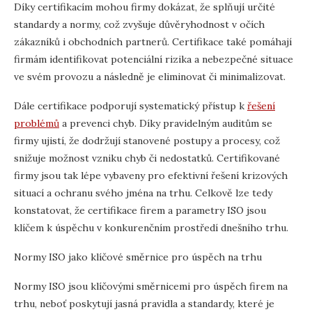
Díky certifikacím mohou firmy dokázat, že splňují určité
standardy a normy, což zvyšuje důvěryhodnost v očích
zákazníků i obchodních partnerů. Certifikace také pomáhají
firmám identifikovat potenciální rizika a nebezpečné situace
ve svém provozu a následně je eliminovat či minimalizovat.
Dále certifikace podporují systematický přístup k
řešení
probl
é
mů
a prevenci chyb. Díky pravidelným auditům se
firmy ujistí, že dodržují stanovené postupy a procesy, což
snižuje možnost vzniku chyb či nedostatků. Certifikované
firmy jsou tak lépe vybaveny pro efektivní řešení krizových
situací a ochranu svého jména na trhu. Celkově lze tedy
konstatovat, že certifikace firem a parametry ISO jsou
klíčem k úspěchu v konkurenčním prostředí dnešního trhu.
Normy ISO jako klíčové směrnice pro úspěch na trhu
Normy ISO jsou klíčovými směrnicemi pro úspěch firem na
trhu, neboť poskytují jasná pravidla a standardy, které je