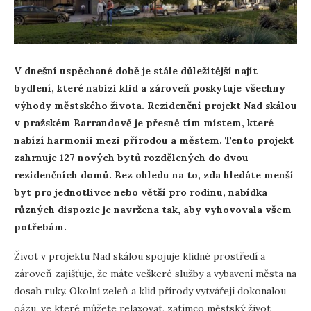
V dnešní uspěchané době je stále důležitější najít
bydlení, které nabízí klid a zároveň poskytuje všechny
výhody městského života. Rezidenční projekt Nad skálou
v pražském Barrandově je přesně tím místem, které
nabízí harmonii mezi přírodou a městem. Tento projekt
zahrnuje 127 nových bytů rozdělených do dvou
rezidenčních domů. Bez ohledu na to, zda hledáte menší
byt pro jednotlivce nebo větší pro rodinu, nabídka
různých dispozic je navržena tak, aby vyhovovala všem
potřebám.
Život v projektu Nad skálou spojuje klidné prostředí a
zároveň zajišťuje, že máte veškeré služby a vybavení města na
dosah ruky. Okolní zeleň a klid přírody vytvářejí dokonalou
oázu, ve které můžete relaxovat, zatímco městský život