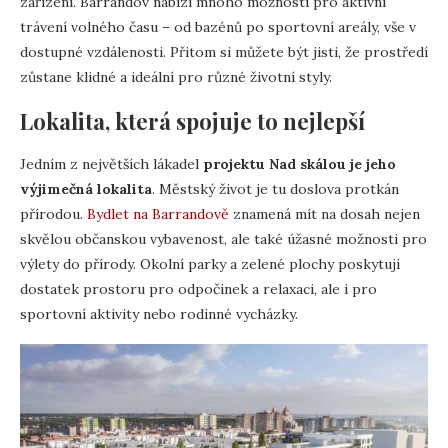
zařízení. Barrandov nabízí mnoho možností pro aktivní
trávení volného času – od bazénů po sportovní areály, vše v
dostupné vzdálenosti. Přitom si můžete být jisti, že prostředí
zůstane klidné a ideální pro různé životní styly.
Lokalita, která spojuje to nejlepší
Jedním z největších lákadel
projektu Nad skálou je jeho
výjimečná lokalita
. Městský život je tu doslova protkán
přírodou.
Bydlet na Barrandově
znamená mít na dosah nejen
skvělou občanskou vybavenost, ale také úžasné možnosti pro
výlety do přírody. Okolní parky a zelené plochy poskytují
dostatek prostoru pro odpočinek a relaxaci, ale i pro
sportovní aktivity nebo rodinné vycházky.