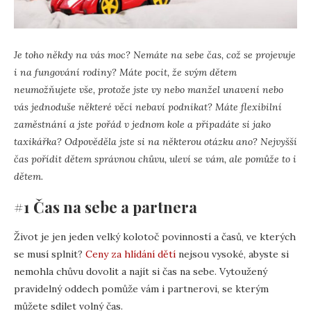
Je toho někdy na vás moc? Nemáte na sebe čas, což se projevuje
i na fungování rodiny? Máte pocit, že svým dětem
neumožňujete vše, protože jste vy nebo manžel unavení nebo
vás jednoduše některé věci nebaví podnikat? Máte flexibilní
zaměstnání a jste pořád v jednom kole a připadáte si jako
taxikářka? Odpověděla jste si na některou otázku ano? Nejvyšší
čas pořídit dětem správnou chůvu, uleví se vám, ale pomůže to i
dětem.
#1 Čas na sebe a partnera
Život je jen jeden velký kolotoč povinností a časů, ve kterých
se musí splnit?
Ceny za hlídání dětí
nejsou vysoké, abyste si
nemohla chůvu dovolit a najít si čas na sebe. Vytoužený
pravidelný oddech pomůže vám i partnerovi, se kterým
můžete sdílet volný čas.